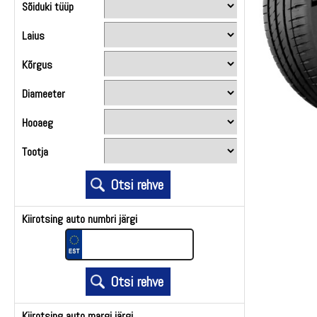
Sõiduki tüüp
Laius
Kõrgus
Diameeter
Hooaeg
Tootja
Kiirotsing auto numbri järgi
Kiirotsing auto margi järgi