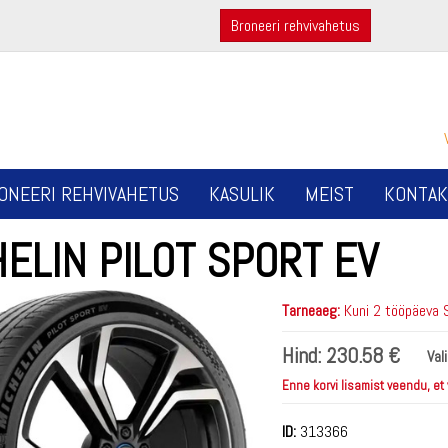
Broneeri rehvivahetus
ONEERI REHVIVAHETUS
KASULIK
MEIST
KONTAK
ELIN PILOT SPORT EV
Tarneaeg:
Kuni 2 tööpäeva 
Hind:
230.58 €
Val
Enne korvi lisamist veendu, et
ID:
313366