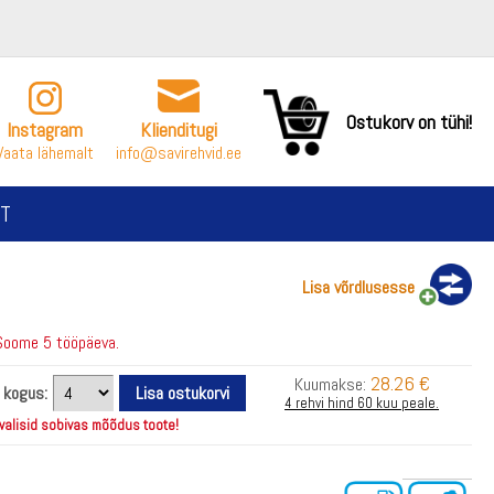
Ostukorv on tühi!
Instagram
Klienditugi
Vaata lähemalt
info@savirehvid.ee
T
Lisa võrdlusesse
Soome 5 tööpäeva.
28.26 €
Kuumakse:
i kogus:
4 rehvi hind 60 kuu peale.
 valisid sobivas mõõdus toote!