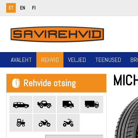
ET
EN
FI
AVALEHT
REHVID
VELJED
TEENUSED
BR
MICH
Rehvide otsing