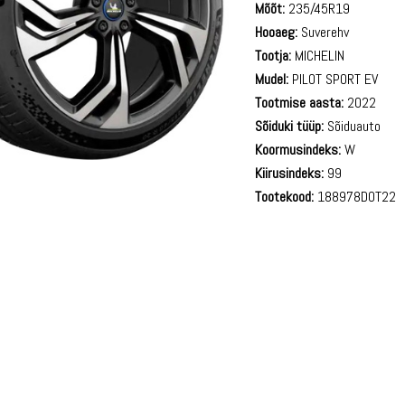
Mõõt:
235/45R19
Hooaeg:
Suverehv
Tootja:
MICHELIN
Mudel:
PILOT SPORT EV
Tootmise aasta:
2022
Sõiduki tüüp:
Sõiduauto
Koormusindeks:
W
Kiirusindeks:
99
Tootekood:
188978DOT22