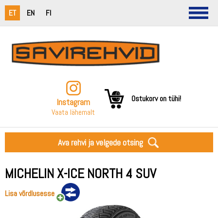
ET
EN
FI
Ostukorv on tühi!
Instagram
Vaata lähemalt
Ava rehvi ja velgede otsing
MICHELIN X-ICE NORTH 4 SUV
Lisa võrdlusesse