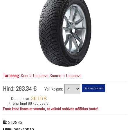
Tarneaeg:
Kuni 2 tööpäeva Soome 5 tööpäeva.
Hind:
293.34 €
Vali kogus:
36.16 €
Kuumakse:
4 rehvi hind 60 kuu peale.
Enne korvi lisamist veendu, et valisid sobivas mõõdus toote!
ID:
312985
Mõõt:
265/50R19