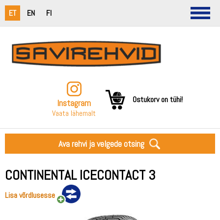
ET
EN
FI
Ostukorv on tühi!
Instagram
Vaata lähemalt
Ava rehvi ja velgede otsing
CONTINENTAL ICECONTACT 3
Lisa võrdlusesse