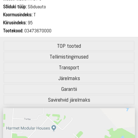
Sõiduki tüüp:
Sõiduauto
Koormusindeks:
T
Kiirusindeks:
95
Tootekood:
03473670000
TOP tooted
Tellimistingimused
Transport
Järelmaks
Garantii
Savirehvid järelmaks