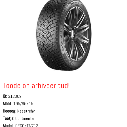
Toode on arhiveeritud!
ID:
312309
Mõõt:
195/65R15
Hooaeg:
Naastrehv
Tootja:
Continental
Mudel:
ICECONTACT 3