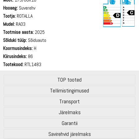
Hooaeg:
Suverehv
Tootja:
ROTALLA
Mudel:
RA03
Tootmise aasta:
2025
71 dB
Sõiduki tüüp:
Sõiduauto
Koormusindeks:
H
Kiirusindeks:
86
Tootekood:
RTL1483
TOP tooted
Tellimistingimused
Transport
Järelmaks
Garantii
Savirehvid järelmaks