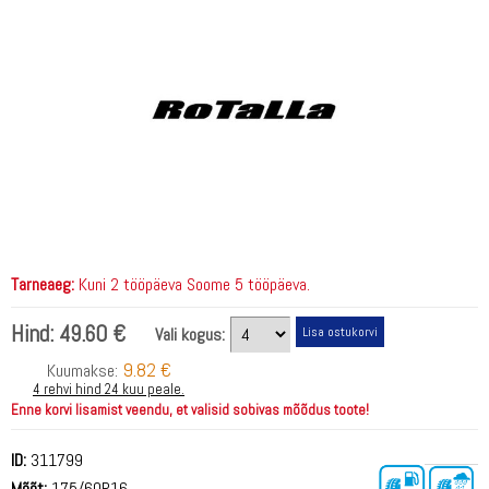
Tarneaeg:
Kuni 2 tööpäeva Soome 5 tööpäeva.
Hind:
49.60 €
Vali kogus:
9.82 €
Kuumakse:
4 rehvi hind 24 kuu peale.
Enne korvi lisamist veendu, et valisid sobivas mõõdus toote!
ID:
311799
Mõõt:
175/60R16