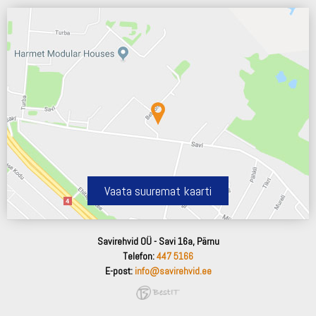
Vaata suuremat kaarti
Savirehvid OÜ - Savi 16a, Pärnu
Telefon:
447 5166
E-post:
info@savirehvid.ee