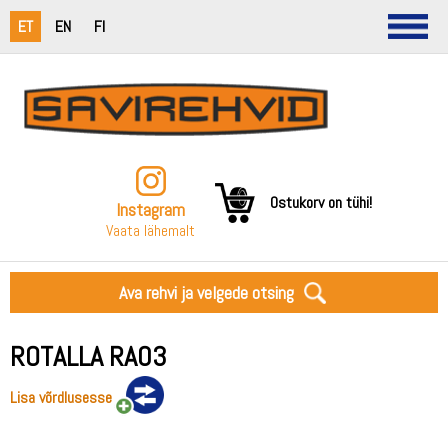
ET
EN
FI
Ostukorv on tühi!
Instagram
Vaata lähemalt
Ava rehvi ja velgede otsing
ROTALLA RA03
Lisa võrdlusesse