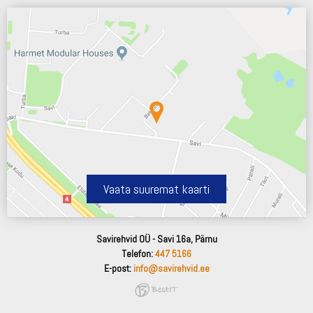
Vaata suuremat kaarti
Savirehvid OÜ - Savi 16a, Pärnu
Telefon:
447 5166
E-post:
info@savirehvid.ee