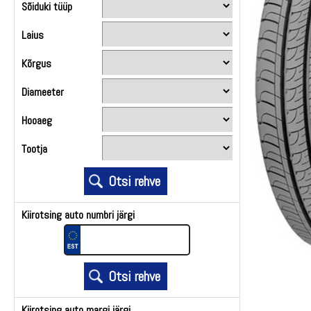
Sõiduki tüüp
Laius
Kõrgus
Diameeter
Hooaeg
Tootja
Kiirotsing auto numbri järgi
Kiirotsing auto margi järgi