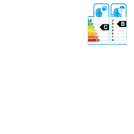
2
72 dB