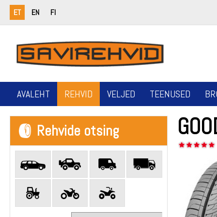
ET
EN
FI
AVALEHT
REHVID
VELJED
TEENUSED
BR
GOO
Rehvide otsing