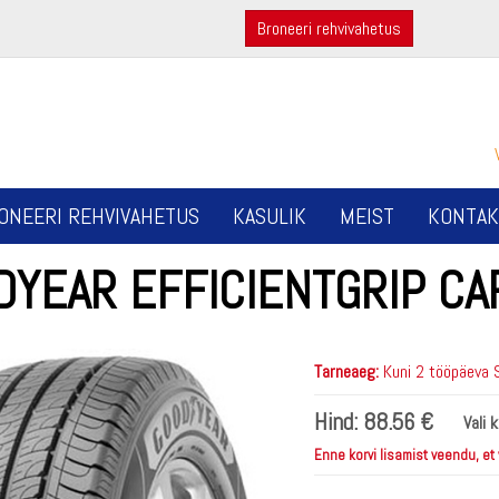
Broneeri rehvivahetus
ONEERI REHVIVAHETUS
KASULIK
MEIST
KONTAK
DYEAR EFFICIENTGRIP CA
Tarneaeg:
Kuni 2 tööpäeva 
Hind:
88.56 €
Vali 
Enne korvi lisamist veendu, et