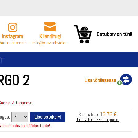
Ostukorv on tühi!
Instagram
Klienditugi
Vaata lähemalt
info@savirehvid.ee
T
RGO 2
Lisa võrdlusesse
Soome 4 tööpäeva.
13.73 €
Kuumakse:
kogus:
4 rehvi hind 36 kuu peale.
 valisid sobivas mõõdus toote!