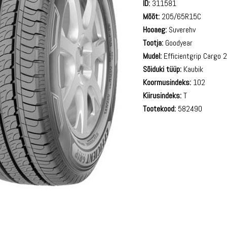
ID:
311581
Mõõt:
205/65R15C
Hooaeg:
Suverehv
Tootja:
Goodyear
Mudel:
Efficientgrip Cargo 
Sõiduki tüüp:
Kaubik
Koormusindeks:
102
Kiirusindeks:
T
Tootekood:
582490