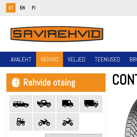
ET
EN
FI
AVALEHT
REHVID
VELJED
TEENUSED
BR
CON
Rehvide otsing