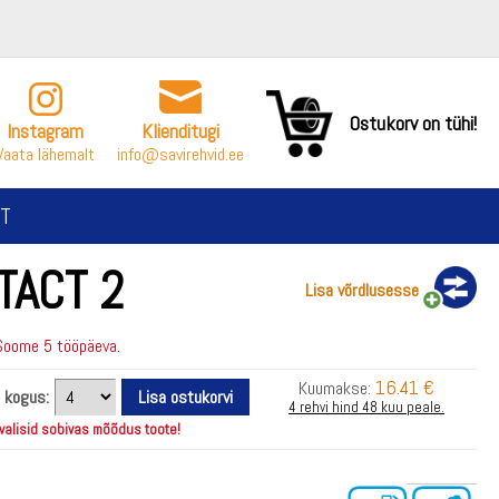
Ostukorv on tühi!
Instagram
Klienditugi
Vaata lähemalt
info@savirehvid.ee
T
TACT 2
Lisa võrdlusesse
Soome 5 tööpäeva.
16.41 €
Kuumakse:
i kogus:
4 rehvi hind 48 kuu peale.
 valisid sobivas mõõdus toote!