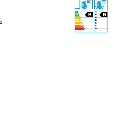
 2
71 dB