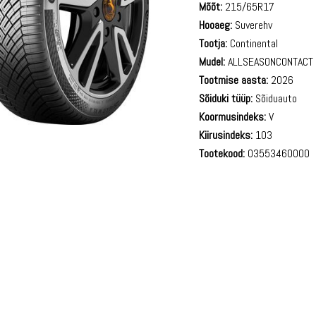
Mõõt:
215/65R17
Hooaeg:
Suverehv
Tootja:
Continental
Mudel:
ALLSEASONCONTACT
Tootmise aasta:
2026
Sõiduki tüüp:
Sõiduauto
Koormusindeks:
V
Kiirusindeks:
103
Tootekood:
03553460000