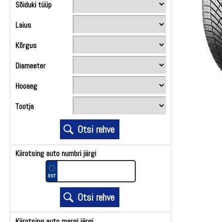
Sõiduki tüüp
Laius
Kõrgus
Diameeter
Hooaeg
Tootja
Kiirotsing auto numbri järgi
Kiirotsing auto margi järgi