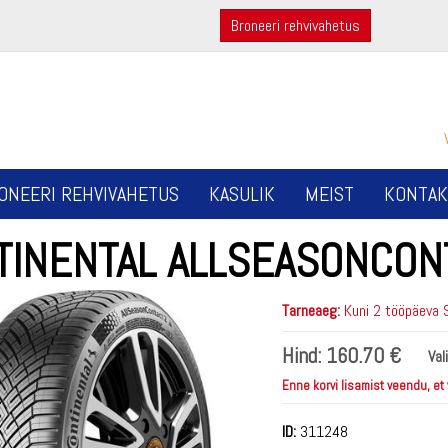
Broneeri rehvivahetus
ONEERI REHVIVAHETUS
KASULIK
MEIST
KONTAK
TINENTAL ALLSEASONCON
Tarneaeg:
Kuni 2 tööpäeva 
Hind:
160.70 €
Val
Enne korvi lisamist veendu, et
ID:
311248