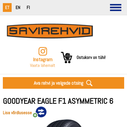
ET
EN
FI
Ostukorv on tühi!
Instagram
Vaata lähemalt
Ava rehvi ja velgede otsing
GOODYEAR EAGLE F1 ASYMMETRIC 6
Lisa võrdlusesse