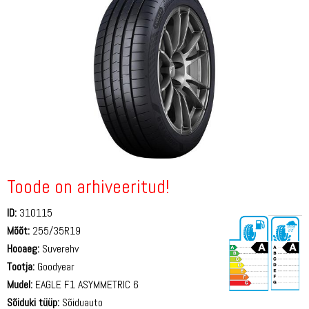
Toode on arhiveeritud!
ID:
310115
Mõõt:
255/35R19
Hooaeg:
Suverehv
Tootja:
Goodyear
Mudel:
EAGLE F1 ASYMMETRIC 6
Sõiduki tüüp:
Sõiduauto