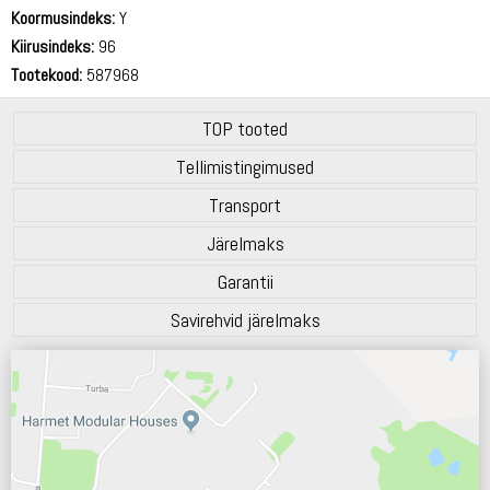
69 dB
Koormusindeks:
Y
Kiirusindeks:
96
Tootekood:
587968
TOP tooted
Tellimistingimused
Transport
Järelmaks
Garantii
Savirehvid järelmaks