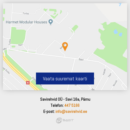
Vaata suuremat kaarti
Savirehvid OÜ - Savi 16a, Pärnu
Telefon:
447 5166
E-post:
info@savirehvid.ee