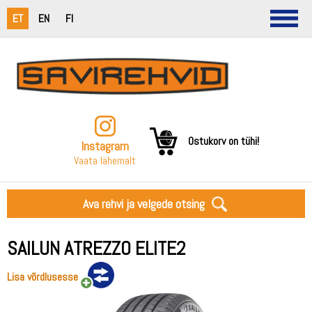
ET
EN
FI
Ostukorv on tühi!
Instagram
Vaata lähemalt
Ava rehvi ja velgede otsing
SAILUN ATREZZO ELITE2
Lisa võrdlusesse