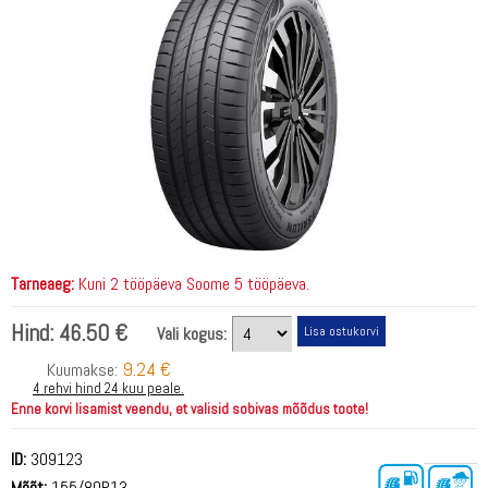
Tarneaeg:
Kuni 2 tööpäeva Soome 5 tööpäeva.
Hind:
46.50 €
Vali kogus:
9.24 €
Kuumakse:
4 rehvi hind 24 kuu peale.
Enne korvi lisamist veendu, et valisid sobivas mõõdus toote!
ID:
309123
Mõõt:
155/80R13