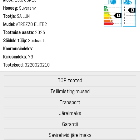
Hooaeg:
Suverehv
Tootja:
SAILUN
Mudel:
ATREZZO ELITE2
Tootmise aasta:
2025
70 dB
Sõiduki tüüp:
Sõiduauto
Koormusindeks:
T
Kiirusindeks:
79
Tootekood:
3220020210
TOP tooted
Tellimistingimused
Transport
Järelmaks
Garantii
Savirehvid järelmaks