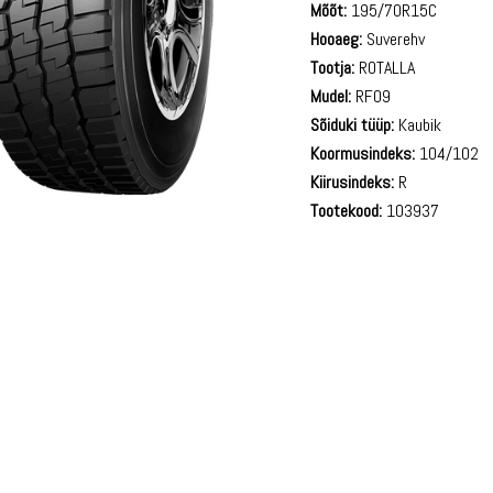
Mõõt:
195/70R15C
Hooaeg:
Suverehv
Tootja:
ROTALLA
Mudel:
RF09
Sõiduki tüüp:
Kaubik
Koormusindeks:
104/102
Kiirusindeks:
R
Tootekood:
103937