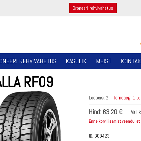
Broneeri rehvivahetus
ONEERI REHVIVAHETUS
KASULIK
MEIST
KONTAK
ALLA RF09
Laoseis:
2
Tarneaeg:
1 tö
Hind:
63.20 €
Vali 
Enne korvi lisamist veendu, et
ID:
308423