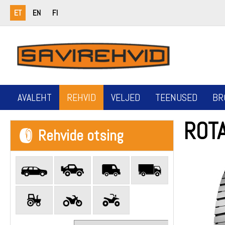
ET
EN
FI
AVALEHT
REHVID
VELJED
TEENUSED
BR
ROT
Rehvide otsing