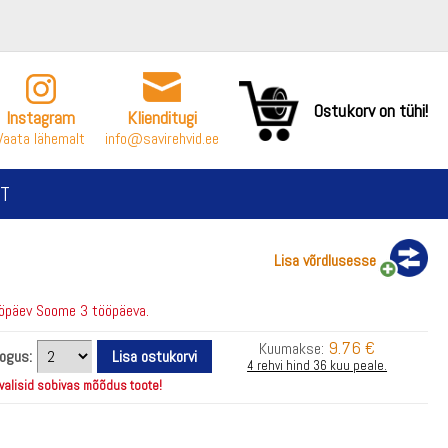
Ostukorv on tühi!
Instagram
Klienditugi
Vaata lähemalt
info@savirehvid.ee
T
Lisa võrdlusesse
öpäev Soome 3 tööpäeva.
9.76 €
Kuumakse:
kogus:
4 rehvi hind 36 kuu peale.
 valisid sobivas mõõdus toote!