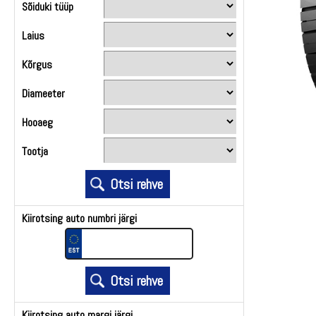
Sõiduki tüüp
Laius
Kõrgus
Diameeter
Hooaeg
Tootja
Kiirotsing auto numbri järgi
Kiirotsing auto margi järgi