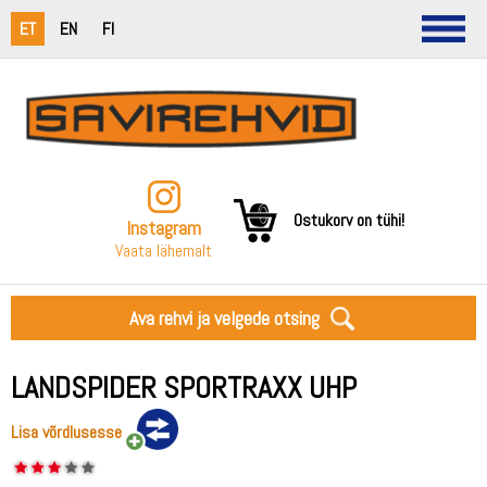
ET
EN
FI
Ostukorv on tühi!
Instagram
Vaata lähemalt
Ava rehvi ja velgede otsing
LANDSPIDER SPORTRAXX UHP
Lisa võrdlusesse