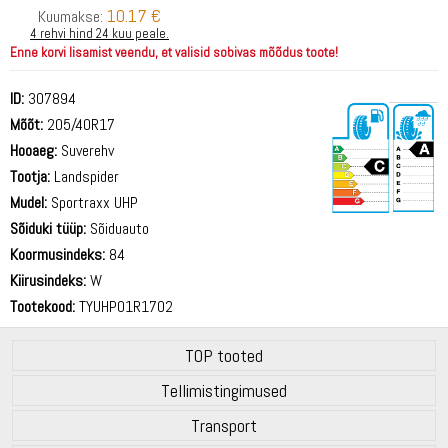
10.17 €
Kuumakse:
4 rehvi hind 24 kuu peale.
Enne korvi lisamist veendu, et valisid sobivas mõõdus toote!
ID:
307894
Mõõt:
205/40R17
Hooaeg:
Suverehv
Tootja:
Landspider
Mudel:
Sportraxx UHP
Sõiduki tüüp:
Sõiduauto
72 dB
Koormusindeks:
84
Kiirusindeks:
W
Tootekood:
TYUHP01R1702
TOP tooted
Tellimistingimused
Transport