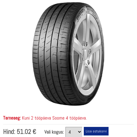
Tarneaeg:
Kuni 2 tööpäeva Soome 4 tööpäeva.
Hind:
51.02 €
Vali kogus: