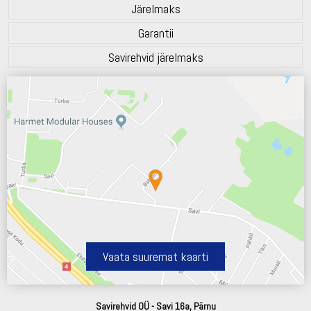
Järelmaks
Garantii
Savirehvid järelmaks
Vaata suuremat kaarti
Savirehvid OÜ - Savi 16a, Pärnu