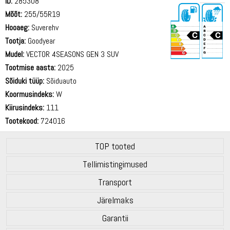
ID:
285308
Mõõt:
255/55R19
Hooaeg:
Suverehv
Tootja:
Goodyear
Mudel:
VECTOR 4SEASONS GEN 3 SUV
Tootmise aasta:
2025
73 dB
Sõiduki tüüp:
Sõiduauto
Koormusindeks:
W
Kiirusindeks:
111
Tootekood:
724016
TOP tooted
Tellimistingimused
Transport
Järelmaks
Garantii