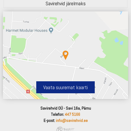
Savirehvid järelmaks
Vaata suuremat kaarti
Savirehvid OÜ - Savi 16a, Pärnu
Telefon:
447 5166
E-post:
info@savirehvid.ee