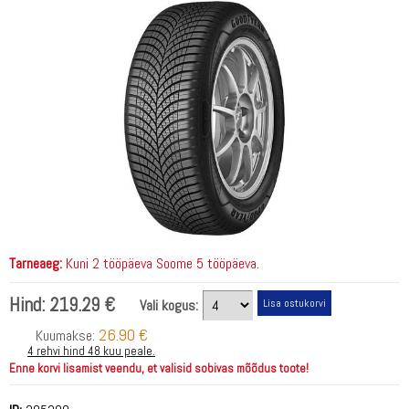
Tarneaeg:
Kuni 2 tööpäeva Soome 5 tööpäeva.
Hind:
219.29 €
Vali kogus:
26.90 €
Kuumakse:
4 rehvi hind 48 kuu peale.
Enne korvi lisamist veendu, et valisid sobivas mõõdus toote!