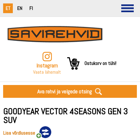
ET
EN
FI
Ostukorv on tühi!
Instagram
Vaata lähemalt
Ava rehvi ja velgede otsing
GOODYEAR VECTOR 4SEASONS GEN 3
SUV
Lisa võrdlusesse