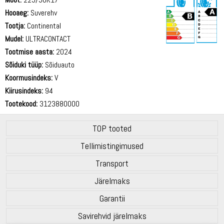
Hooaeg:
Suverehv
Tootja:
Continental
Mudel:
ULTRACONTACT
Tootmise aasta:
2024
69 dB
Sõiduki tüüp:
Sõiduauto
Koormusindeks:
V
Kiirusindeks:
94
Tootekood:
3123880000
TOP tooted
Tellimistingimused
Transport
Järelmaks
Garantii
Savirehvid järelmaks