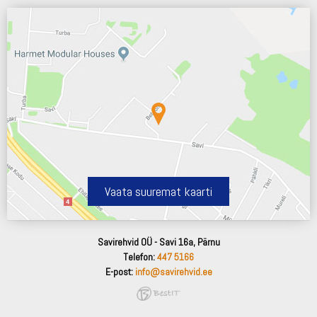
Vaata suuremat kaarti
Savirehvid OÜ - Savi 16a, Pärnu
Telefon:
447 5166
E-post:
info@savirehvid.ee