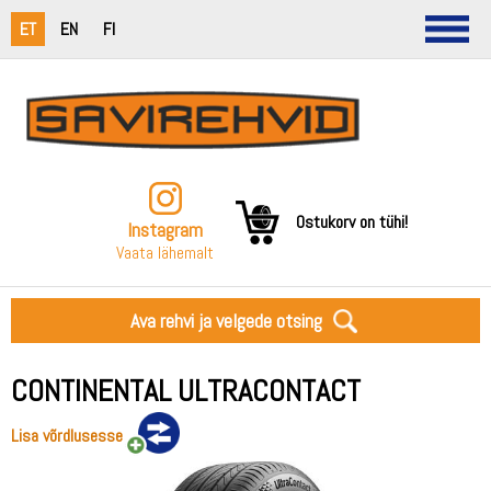
ET
EN
FI
Ostukorv on tühi!
Instagram
Vaata lähemalt
Ava rehvi ja velgede otsing
CONTINENTAL ULTRACONTACT
Lisa võrdlusesse