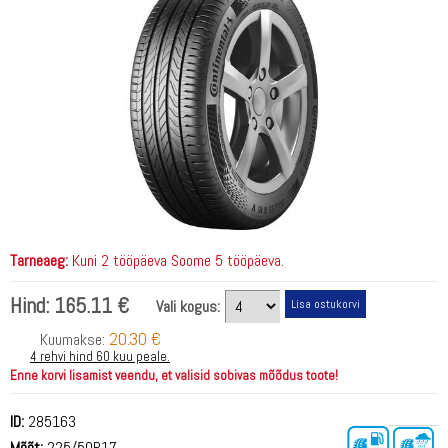
Tarneaeg:
Kuni 2 tööpäeva Soome 5 tööpäeva.
Hind:
165.11 €
Vali kogus:
20.30 €
Kuumakse:
4 rehvi hind 60 kuu peale.
Enne korvi lisamist veendu, et valisid sobivas mõõdus toote!
ID:
285163
Mõõt:
225/50R17