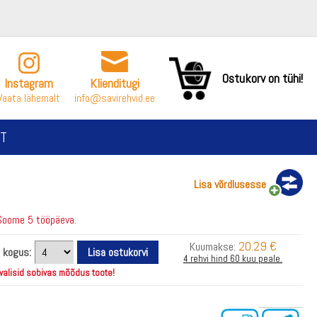
Ostukorv on tühi!
Instagram
Klienditugi
Vaata lähemalt
info@savirehvid.ee
T
Lisa võrdlusesse
Soome 5 tööpäeva.
20.29 €
Kuumakse:
i kogus:
4 rehvi hind 60 kuu peale.
 valisid sobivas mõõdus toote!