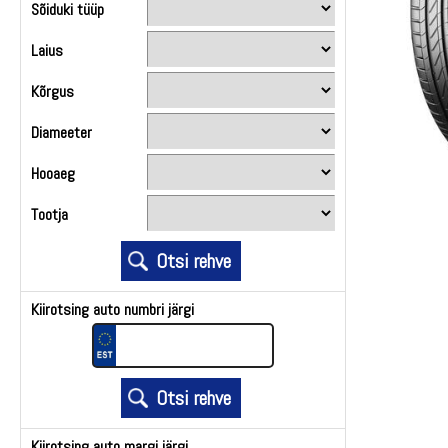
Sõiduki tüüp
Laius
Kõrgus
Diameeter
Hooaeg
Tootja
Kiirotsing auto numbri järgi
Kiirotsing auto margi järgi