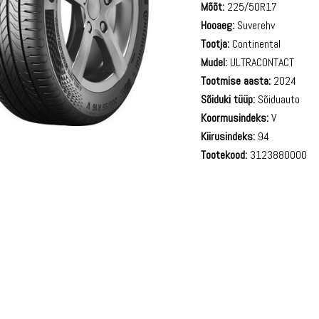
Mõõt:
225/50R17
Hooaeg:
Suverehv
Tootja:
Continental
Mudel:
ULTRACONTACT
Tootmise aasta:
2024
Sõiduki tüüp:
Sõiduauto
Koormusindeks:
V
Kiirusindeks:
94
Tootekood:
3123880000