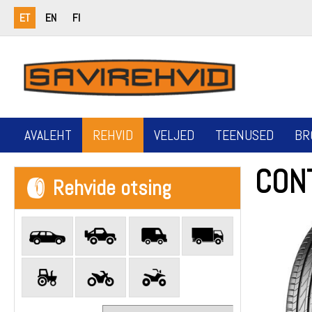
ET
EN
FI
AVALEHT
REHVID
VELJED
TEENUSED
BR
CON
Rehvide otsing