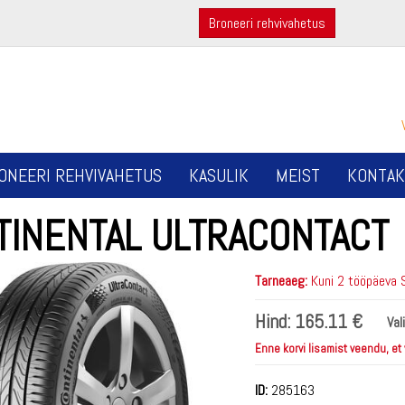
Broneeri rehvivahetus
ONEERI REHVIVAHETUS
KASULIK
MEIST
KONTAK
TINENTAL ULTRACONTACT
Tarneaeg:
Kuni 2 tööpäeva 
Hind:
165.11 €
Val
Enne korvi lisamist veendu, et
ID:
285163