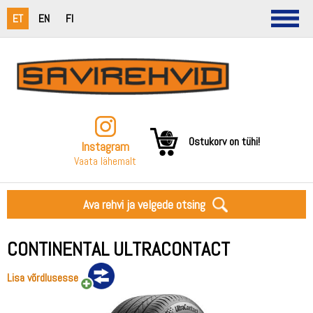
ET
EN
FI
Ostukorv on tühi!
Instagram
Vaata lähemalt
Ava rehvi ja velgede otsing
CONTINENTAL ULTRACONTACT
Lisa võrdlusesse