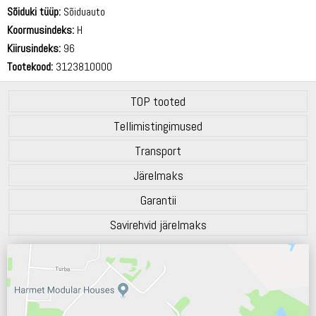
69 dB
Sõiduki tüüp:
Sõiduauto
Koormusindeks:
H
Kiirusindeks:
96
Tootekood:
3123810000
TOP tooted
Tellimistingimused
Transport
Järelmaks
Garantii
Savirehvid järelmaks