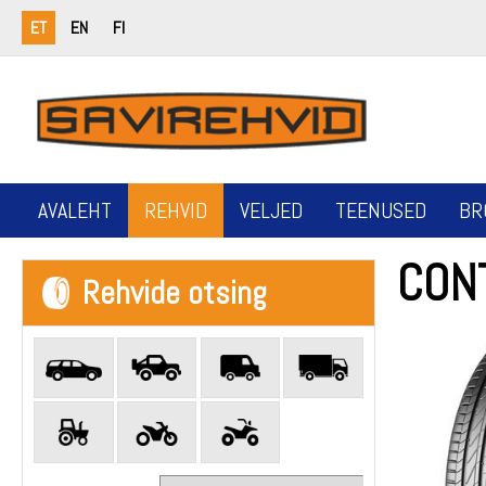
ET
EN
FI
AVALEHT
REHVID
VELJED
TEENUSED
BR
CON
Rehvide otsing