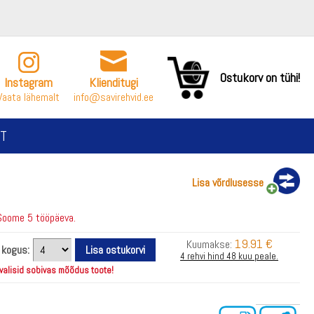
Ostukorv on tühi!
Instagram
Klienditugi
Vaata lähemalt
info@savirehvid.ee
T
Lisa võrdlusesse
Soome 5 tööpäeva.
19.91 €
Kuumakse:
i kogus:
4 rehvi hind 48 kuu peale.
 valisid sobivas mõõdus toote!