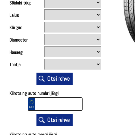
Sõiduki tüüp
Laius
Kõrgus
Diameeter
Hooaeg
Tootja
Kiirotsing auto numbri järgi
Kiirotsing auto margi järgi