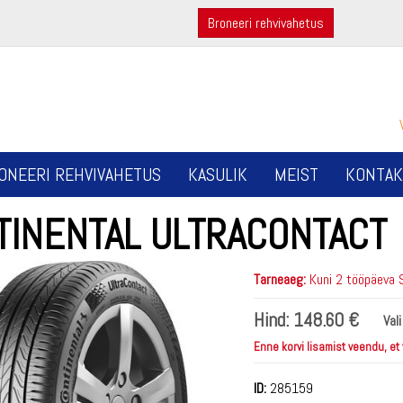
Broneeri rehvivahetus
ONEERI REHVIVAHETUS
KASULIK
MEIST
KONTAK
TINENTAL ULTRACONTACT
Tarneaeg:
Kuni 2 tööpäeva 
Hind:
148.60 €
Val
Enne korvi lisamist veendu, et
ID:
285159