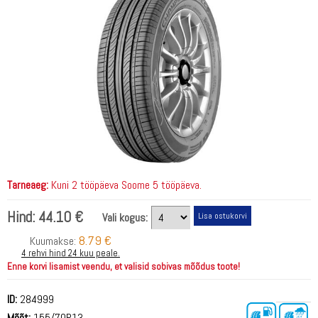
Tarneaeg:
Kuni 2 tööpäeva Soome 5 tööpäeva.
Hind:
44.10 €
Vali kogus:
8.79 €
Kuumakse:
4 rehvi hind 24 kuu peale.
Enne korvi lisamist veendu, et valisid sobivas mõõdus toote!
ID:
284999
Mõõt:
155/70R13