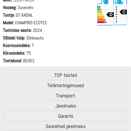
Hooaeg:
Suverehv
Tootja:
GT RADIAL
Mudel:
CHAMPIRO ECOTEC
Tootmise aasta:
2024
66 dB
Sõiduki tüüp:
Sõiduauto
Koormusindeks:
T
Kiirusindeks:
75
Tootekood:
BE001
TOP tooted
Tellimistingimused
Transport
Järelmaks
Garantii
Savirehvid järelmaks