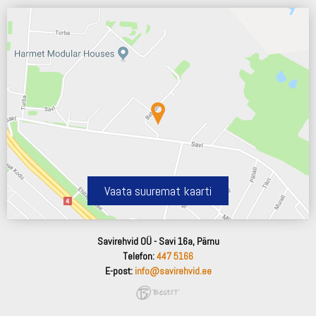
Vaata suuremat kaarti
Savirehvid OÜ - Savi 16a, Pärnu
Telefon:
447 5166
E-post:
info@savirehvid.ee