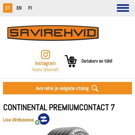
ET
EN
FI
Ostukorv on tühi!
Instagram
Vaata lähemalt
Ava rehvi ja velgede otsing
CONTINENTAL PREMIUMCONTACT 7
Lisa võrdlusesse