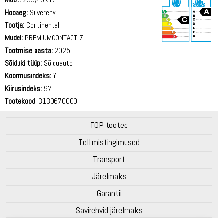
Hooaeg:
Suverehv
Tootja:
Continental
Mudel:
PREMIUMCONTACT 7
Tootmise aasta:
2025
72 dB
Sõiduki tüüp:
Sõiduauto
Koormusindeks:
Y
Kiirusindeks:
97
Tootekood:
3130670000
TOP tooted
Tellimistingimused
Transport
Järelmaks
Garantii
Savirehvid järelmaks