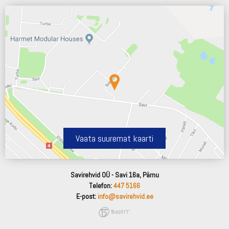
Vaata suuremat kaarti
Savirehvid OÜ - Savi 16a, Pärnu
Telefon:
447 5166
E-post:
info@savirehvid.ee