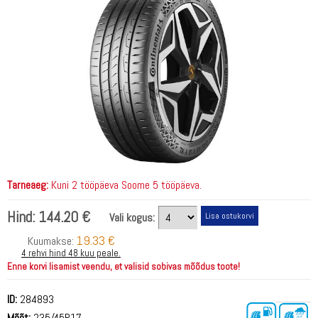
Tarneaeg:
Kuni 2 tööpäeva Soome 5 tööpäeva.
Hind:
144.20 €
Vali kogus:
19.33 €
Kuumakse:
4 rehvi hind 48 kuu peale.
Enne korvi lisamist veendu, et valisid sobivas mõõdus toote!
ID:
284893
Mõõt:
235/45R17