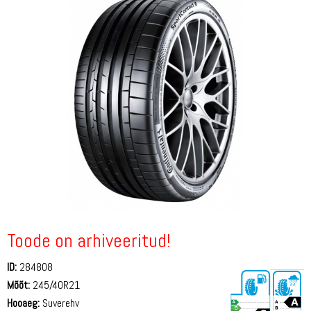
Toode on arhiveeritud!
ID:
284808
Mõõt:
245/40R21
Hooaeg:
Suverehv