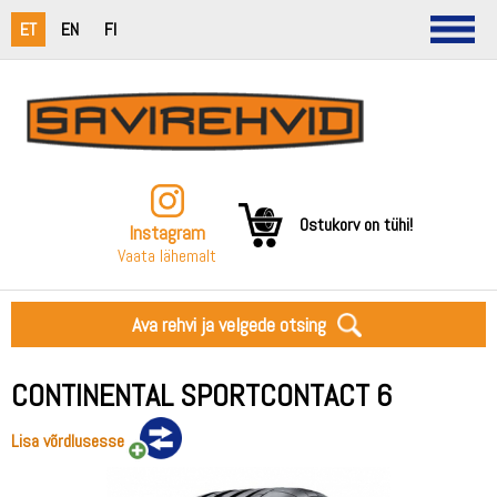
ET
EN
FI
Ostukorv on tühi!
Instagram
Vaata lähemalt
Ava rehvi ja velgede otsing
CONTINENTAL SPORTCONTACT 6
Lisa võrdlusesse