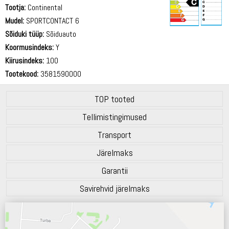
Tootja:
Continental
Mudel:
SPORTCONTACT 6
Sõiduki tüüp:
Sõiduauto
72 dB
Koormusindeks:
Y
Kiirusindeks:
100
Tootekood:
3581590000
TOP tooted
Tellimistingimused
Transport
Järelmaks
Garantii
Savirehvid järelmaks