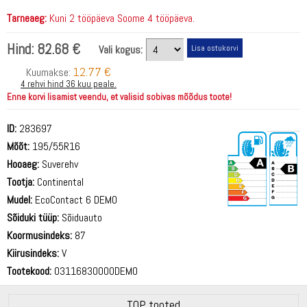
Tarneaeg:
Kuni 2 tööpäeva Soome 4 tööpäeva.
Hind:
82.68 €
Vali kogus:
12.77 €
Kuumakse:
4 rehvi hind 36 kuu peale.
Enne korvi lisamist veendu, et valisid sobivas mõõdus toote!
ID:
283697
Mõõt:
195/55R16
Hooaeg:
Suverehv
Tootja:
Continental
Mudel:
EcoContact 6 DEMO
Sõiduki tüüp:
Sõiduauto
71 dB
Koormusindeks:
87
Kiirusindeks:
V
Tootekood:
03116830000DEMO
TOP tooted