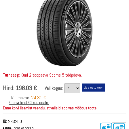
Tarneaeg:
Kuni 2 tööpäeva Soome 5 tööpäeva.
Hind:
198.03 €
Vali kogus:
24.31 €
Kuumakse:
4 rehvi hind 60 kuu peale.
Enne korvi lisamist veendu, et valisid sobivas mõõdus toote!
ID:
283250
Mõõt:
235/50R18