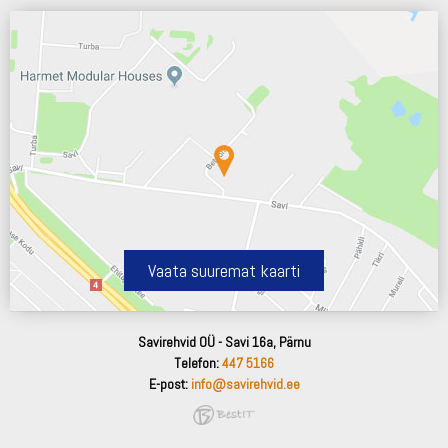
Vaata suuremat kaarti
Savirehvid OÜ - Savi 16a, Pärnu
Telefon:
447 5166
E-post:
info@savirehvid.ee