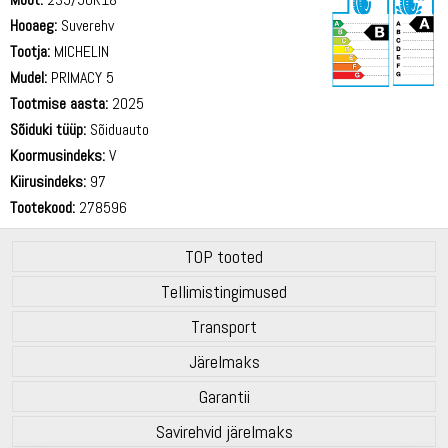
Hooaeg:
Suverehv
Tootja:
MICHELIN
Mudel:
PRIMACY 5
Tootmise aasta:
2025
70 dB
Sõiduki tüüp:
Sõiduauto
Koormusindeks:
V
Kiirusindeks:
97
Tootekood:
278596
TOP tooted
Tellimistingimused
Transport
Järelmaks
Garantii
Savirehvid järelmaks