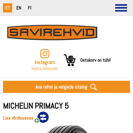
ET
EN
FI
Ostukorv on tühi!
Instagram
Vaata lähemalt
Ava rehvi ja velgede otsing
MICHELIN PRIMACY 5
Lisa võrdlusesse