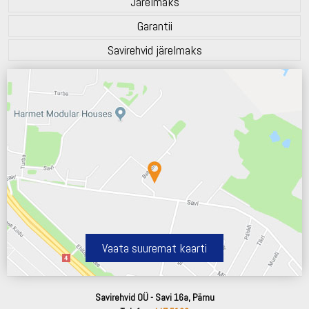
Järelmaks
Garantii
Savirehvid järelmaks
Vaata suuremat kaarti
Savirehvid OÜ - Savi 16a, Pärnu