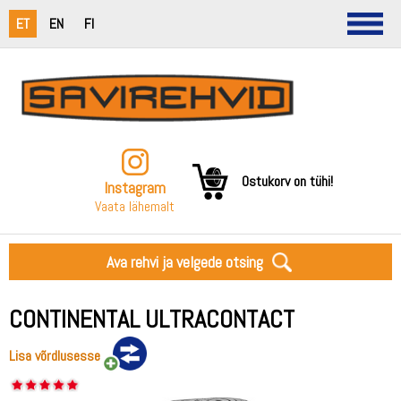
ET
EN
FI
Ostukorv on tühi!
Instagram
Vaata lähemalt
Ava rehvi ja velgede otsing
CONTINENTAL ULTRACONTACT
Lisa võrdlusesse