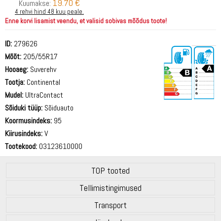
19.70 €
Kuumakse:
4 rehvi hind 48 kuu peale.
Enne korvi lisamist veendu, et valisid sobivas mõõdus toote!
ID:
279626
Mõõt:
205/55R17
Hooaeg:
Suverehv
Tootja:
Continental
Mudel:
UltraContact
Sõiduki tüüp:
Sõiduauto
69 dB
Koormusindeks:
95
Kiirusindeks:
V
Tootekood:
03123610000
TOP tooted
Tellimistingimused
Transport