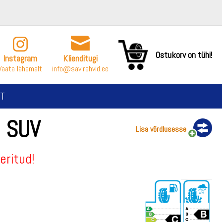
Ostukorv on tühi!
Instagram
Klienditugi
Vaata lähemalt
info@savirehvid.ee
T
 SUV
Lisa võrdlusesse
eritud!