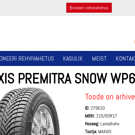
Broneeri rehvivahetus
ONEERI REHVIVAHETUS
KASULIK
MEIST
KONTAK
XIS PREMITRA SNOW WP6
Toode on arhive
ID:
279620
Mõõt:
215/65R17
Hooaeg:
Lamellrehv
Tootja:
MAXXIS