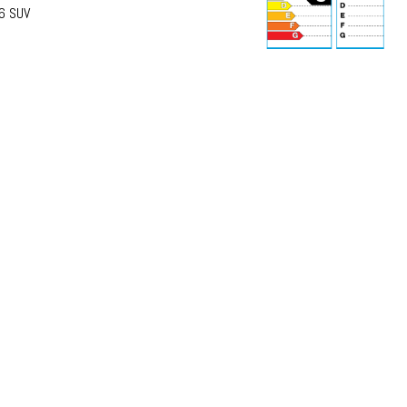
6 SUV
70 dB