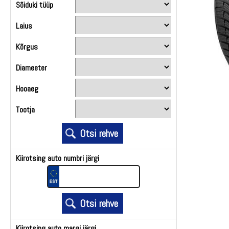
Sõiduki tüüp
Laius
Kõrgus
Diameeter
Hooaeg
Tootja
Kiirotsing auto numbri järgi
Kiirotsing auto margi järgi