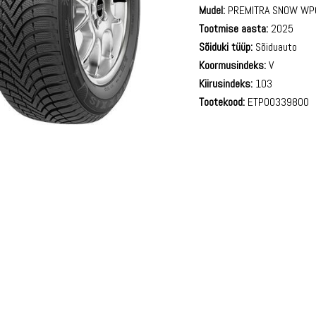
Mudel:
PREMITRA SNOW WP
Tootmise aasta:
2025
Sõiduki tüüp:
Sõiduauto
Koormusindeks:
V
Kiirusindeks:
103
Tootekood:
ETP00339800