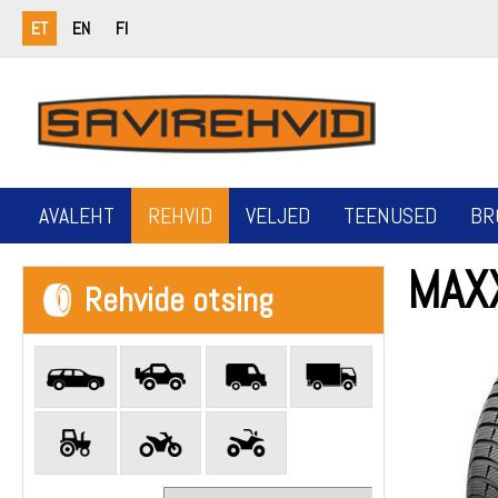
ET
EN
FI
AVALEHT
REHVID
VELJED
TEENUSED
BR
MAX
Rehvide otsing