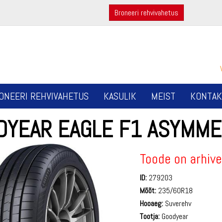
Broneeri rehvivahetus
ONEERI REHVIVAHETUS
KASULIK
MEIST
KONTAK
DYEAR EAGLE F1 ASYMME
Toode on arhive
ID:
279203
Mõõt:
235/60R18
Hooaeg:
Suverehv
Tootja:
Goodyear