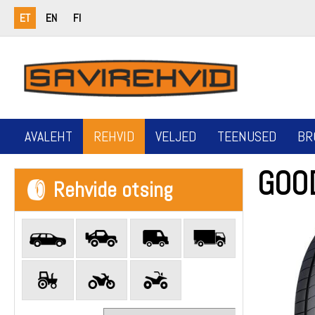
ET
EN
FI
AVALEHT
REHVID
VELJED
TEENUSED
BR
GOO
Rehvide otsing