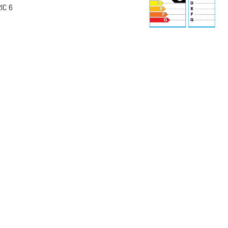
IC 6
70 dB