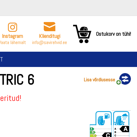
Ostukorv on tühi!
Instagram
Klienditugi
Vaata lähemalt
info@savirehvid.ee
T
TRIC 6
Lisa võrdlusesse
eritud!