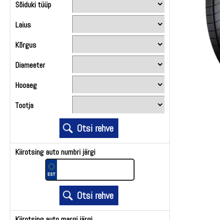
Sõiduki tüüp
Laius
Kõrgus
Diameeter
Hooaeg
Tootja
Kiirotsing auto numbri järgi
Kiirotsing auto margi järgi