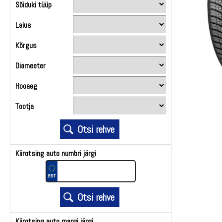
Sõiduki tüüp
Laius
Kõrgus
Diameeter
Hooaeg
Tootja
Kiirotsing auto numbri järgi
Kiirotsing auto margi järgi