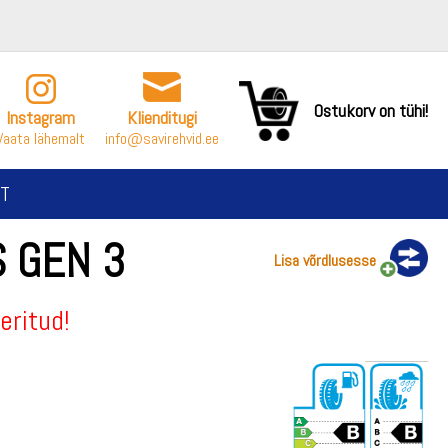
Ostukorv on tühi!
Instagram
Klienditugi
Vaata lähemalt
info@savirehvid.ee
T
 GEN 3
Lisa võrdlusesse
eritud!