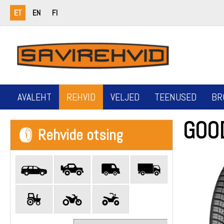
ET
EN
FI
AVALEHT
REHVID
VELJED
TEENUSED
BR
GOO
Rehvide otsing