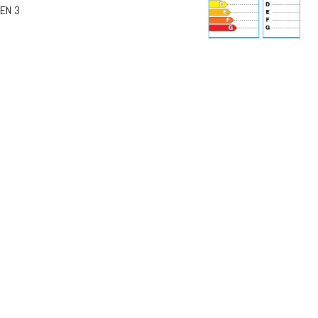
EN 3
72 dB