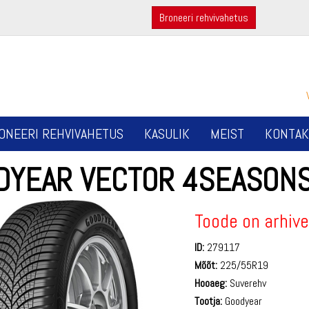
Broneeri rehvivahetus
ONEERI REHVIVAHETUS
KASULIK
MEIST
KONTAK
DYEAR VECTOR 4SEASONS
Toode on arhive
ID:
279117
Mõõt:
225/55R19
Hooaeg:
Suverehv
Tootja:
Goodyear