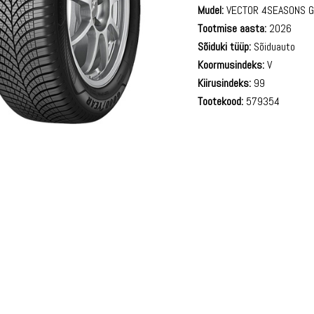
Mudel:
VECTOR 4SEASONS G
Tootmise aasta:
2026
Sõiduki tüüp:
Sõiduauto
Koormusindeks:
V
Kiirusindeks:
99
Tootekood:
579354