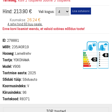
Tarneaeg:
Kuni 2 tööpäeva Soome 5 tööpäeva.
Hind:
213.90 €
Vali kogus:
26.24 €
Kuumakse:
4 rehvi hind 60 kuu peale.
Enne korvi lisamist veendu, et valisid sobivas mõõdus toote!
ID:
278881
Mõõt:
235/40R19
Hooaeg:
Lamellrehv
Tootja:
YOKOHAMA
Mudel:
V906
Tootmise aasta:
2025
70 dB
Sõiduki tüüp:
Sõiduauto
Koormusindeks:
V
Kiirusindeks:
96
Tootekood:
R8371
TOP tooted