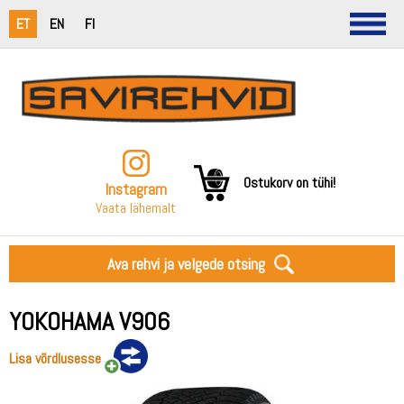
ET
EN
FI
Ostukorv on tühi!
Instagram
Vaata lähemalt
Ava rehvi ja velgede otsing
YOKOHAMA V906
Lisa võrdlusesse