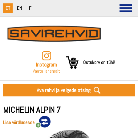
ET
EN
FI
Ostukorv on tühi!
Instagram
Vaata lähemalt
Ava rehvi ja velgede otsing
MICHELIN ALPIN 7
Lisa võrdlusesse