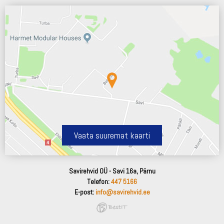
Vaata suuremat kaarti
Savirehvid OÜ - Savi 16a, Pärnu
Telefon:
447 5166
E-post:
info@savirehvid.ee