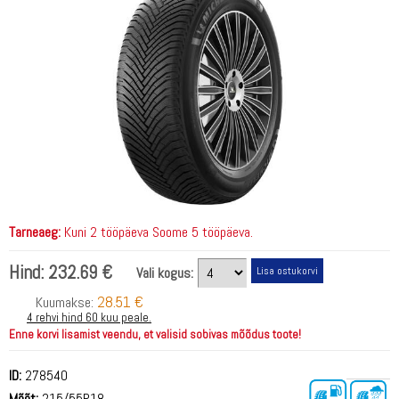
Tarneaeg:
Kuni 2 tööpäeva Soome 5 tööpäeva.
Hind:
232.69 €
Vali kogus:
28.51 €
Kuumakse:
4 rehvi hind 60 kuu peale.
Enne korvi lisamist veendu, et valisid sobivas mõõdus toote!
ID:
278540
Mõõt:
215/55R18