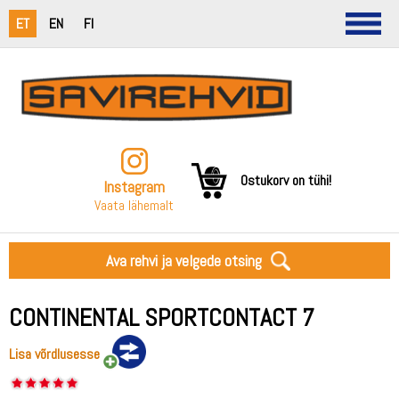
ET
EN
FI
Ostukorv on tühi!
Instagram
Vaata lähemalt
Ava rehvi ja velgede otsing
CONTINENTAL SPORTCONTACT 7
Lisa võrdlusesse