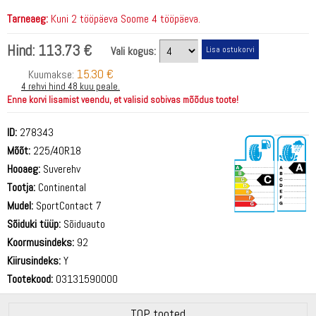
Tarneaeg:
Kuni 2 tööpäeva Soome 4 tööpäeva.
Hind:
113.73 €
Vali kogus:
15.30 €
Kuumakse:
4 rehvi hind 48 kuu peale.
Enne korvi lisamist veendu, et valisid sobivas mõõdus toote!
ID:
278343
Mõõt:
225/40R18
Hooaeg:
Suverehv
Tootja:
Continental
Mudel:
SportContact 7
Sõiduki tüüp:
Sõiduauto
72 dB
Koormusindeks:
92
Kiirusindeks:
Y
Tootekood:
03131590000
TOP tooted