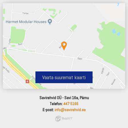
Vaata suuremat kaarti
Savirehvid OÜ - Savi 16a, Pärnu
Telefon:
447 5166
E-post:
info@savirehvid.ee