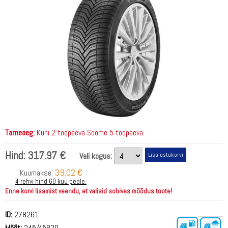
Tarneaeg:
Kuni 2 tööpäeva Soome 5 tööpäeva.
Hind:
317.97 €
Vali kogus:
39.02 €
Kuumakse:
4 rehvi hind 60 kuu peale.
Enne korvi lisamist veendu, et valisid sobivas mõõdus toote!
ID:
278261
Mõõt:
245/45R20