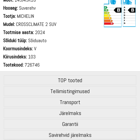
Hooaeg:
Suverehv
Tootja:
MICHELIN
Mudel:
CROSSCLIMATE 2 SUV
Tootmise aasta:
2024
71 dB
Sõiduki tüüp:
Sõiduauto
Koormusindeks:
V
Kiirusindeks:
103
Tootekood:
726746
TOP tooted
Tellimistingimused
Transport
Järelmaks
Garantii
Savirehvid järelmaks