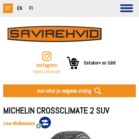
ET
EN
FI
Ostukorv on tühi!
Instagram
Vaata lähemalt
Ava rehvi ja velgede otsing
MICHELIN CROSSCLIMATE 2 SUV
Lisa võrdlusesse