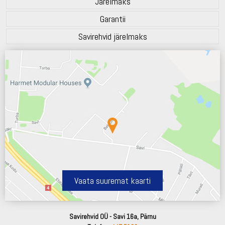
Järelmaks
Garantii
Savirehvid järelmaks
Vaata suuremat kaarti
Savirehvid OÜ - Savi 16a, Pärnu