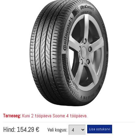
Tarneaeg:
Kuni 2 tööpäeva Soome 4 tööpäeva.
Hind:
154.29 €
Vali kogus: