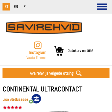
ET
EN
FI
Ostukorv on tühi!
Instagram
Vaata lähemalt
Ava rehvi ja velgede otsing
CONTINENTAL ULTRACONTACT
Lisa võrdlusesse