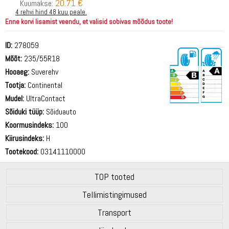
20.71 €
Kuumakse:
4 rehvi hind 48 kuu peale.
Enne korvi lisamist veendu, et valisid sobivas mõõdus toote!
ID:
278059
Mõõt:
235/55R18
Hooaeg:
Suverehv
Tootja:
Continental
Mudel:
UltraContact
Sõiduki tüüp:
Sõiduauto
70 dB
Koormusindeks:
100
Kiirusindeks:
H
Tootekood:
03141110000
TOP tooted
Tellimistingimused
Transport