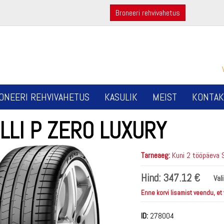
Broneeri rehvivahetus
ONEERI REHVIVAHETUS
KASULIK
MEIST
KONTAK
LLI P ZERO LUXURY
Tarneaeg:
Kuni 2 tööpäeva 
Hind:
347.12 €
Val
Enne korvi lisamist veendu, et
ID:
278004