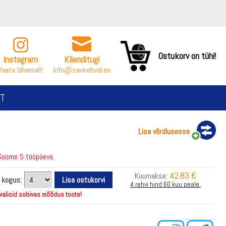
Ostukorv on tühi!
Instagram
Klienditugi
Vaata lähemalt
info@savirehvid.ee
T
Lisa võrdlusesse
Soome 5 tööpäeva.
42.83 €
Kuumakse:
i kogus:
4 rehvi hind 60 kuu peale.
 valisid sobivas mõõdus toote!