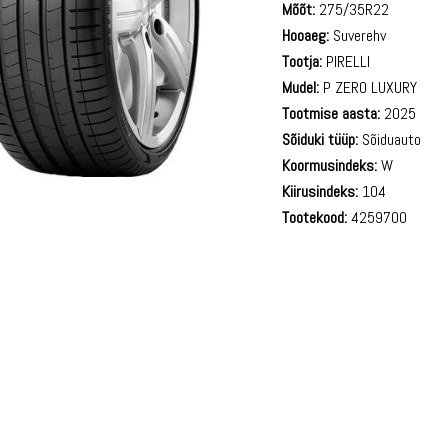
Mõõt:
275/35R22
Hooaeg:
Suverehv
Tootja:
PIRELLI
Mudel:
P ZERO LUXURY
Tootmise aasta:
2025
Sõiduki tüüp:
Sõiduauto
Koormusindeks:
W
Kiirusindeks:
104
Tootekood:
4259700