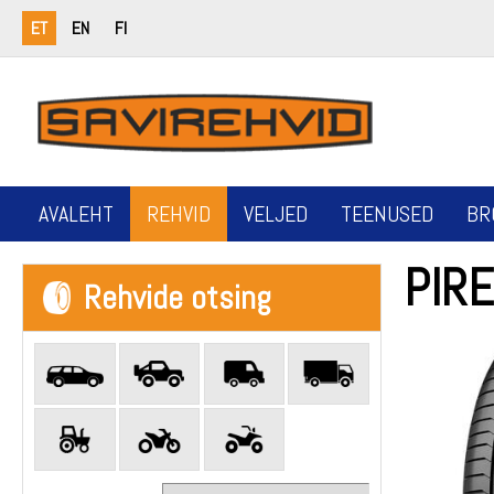
ET
EN
FI
AVALEHT
REHVID
VELJED
TEENUSED
BR
PIRE
Rehvide otsing