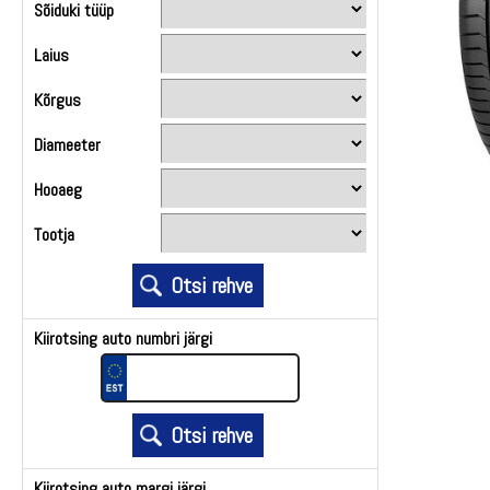
Sõiduki tüüp
Laius
Kõrgus
Diameeter
Hooaeg
Tootja
Kiirotsing auto numbri järgi
Kiirotsing auto margi järgi