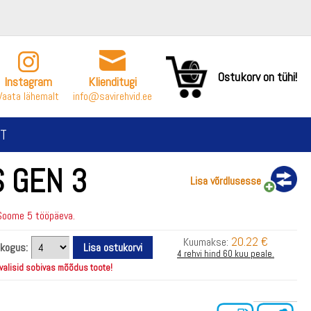
Ostukorv on tühi!
Instagram
Klienditugi
Vaata lähemalt
info@savirehvid.ee
T
 GEN 3
Lisa võrdlusesse
Soome 5 tööpäeva.
20.22 €
Kuumakse:
 kogus:
4 rehvi hind 60 kuu peale.
 valisid sobivas mõõdus toote!