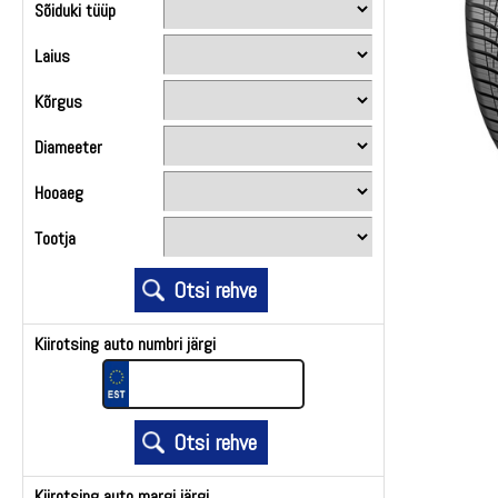
Sõiduki tüüp
Laius
Kõrgus
Diameeter
Hooaeg
Tootja
Kiirotsing auto numbri järgi
Kiirotsing auto margi järgi