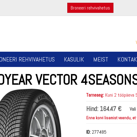
Broneeri rehvivahetus
ONEERI REHVIVAHETUS
KASULIK
MEIST
KONTAK
DYEAR VECTOR 4SEASONS
Tarneaeg:
Kuni 2 tööpäeva 
Hind:
164.47 €
Vali
Enne korvi lisamist veendu, et
ID:
277485