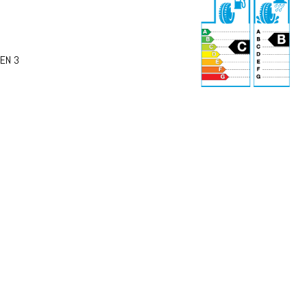
EN 3
71 dB