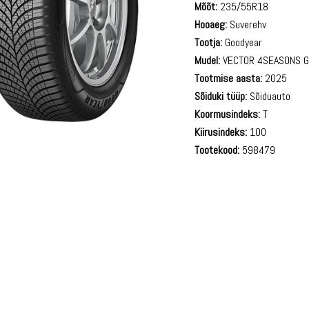
Mõõt:
235/55R18
Hooaeg:
Suverehv
Tootja:
Goodyear
Mudel:
VECTOR 4SEASONS G
Tootmise aasta:
2025
Sõiduki tüüp:
Sõiduauto
Koormusindeks:
T
Kiirusindeks:
100
Tootekood:
598479