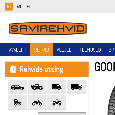
ET
EN
FI
AVALEHT
REHVID
VELJED
TEENUSED
BR
GOO
Rehvide otsing