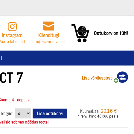
Ostukorv on tühi!
Instagram
Klienditugi
Vaata lähemalt
info@savirehvid.ee
T
CT 7
Lisa võrdlusesse
Soome 4 tööpäeva.
20.16 €
Kuumakse:
i kogus:
4 rehvi hind 48 kuu peale.
 valisid sobivas mõõdus toote!