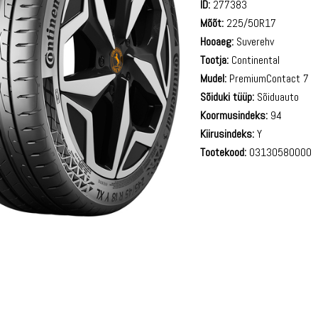
ID:
277383
Mõõt:
225/50R17
Hooaeg:
Suverehv
Tootja:
Continental
Mudel:
PremiumContact 7
Sõiduki tüüp:
Sõiduauto
Koormusindeks:
94
Kiirusindeks:
Y
Tootekood:
03130580000