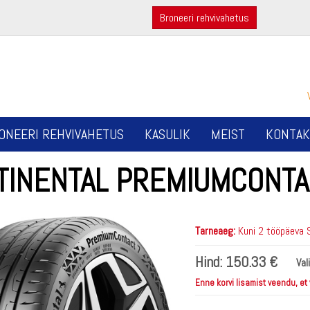
Broneeri rehvivahetus
ONEERI REHVIVAHETUS
KASULIK
MEIST
KONTAK
TINENTAL PREMIUMCONTA
Tarneaeg:
Kuni 2 tööpäeva 
Hind:
150.33 €
Val
Enne korvi lisamist veendu, et