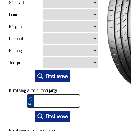
Sõiduki tüüp
Laius
Kõrgus
Diameeter
Hooaeg
Tootja
Kiirotsing auto numbri järgi
Kiirotsing auto margi järgi