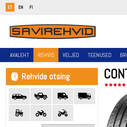
ET
EN
FI
AVALEHT
REHVID
VELJED
TEENUSED
BR
CON
Rehvide otsing