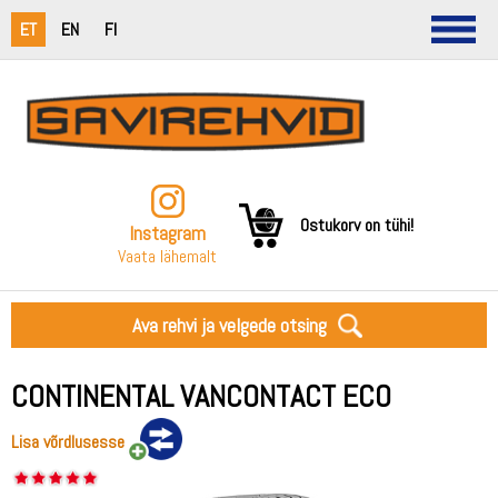
ET
EN
FI
Ostukorv on tühi!
Instagram
Vaata lähemalt
Ava rehvi ja velgede otsing
CONTINENTAL VANCONTACT ECO
Lisa võrdlusesse