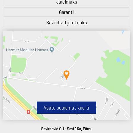
Järelmaks
Garantii
Savirehvid järelmaks
Vaata suuremat kaarti
Savirehvid OÜ - Savi 16a, Pärnu