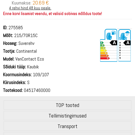
20.69 €
Kuumakse:
4 rehvi hind 48 kuu peale.
Enne korvi lisamist veendu, et valisid sobivas mõõdus toote!
ID:
275585
Mõõt:
215/70R15C
Hooaeg:
Suverehv
Tootja:
Continental
Mudel:
VanContact Eco
Sõiduki tüüp:
Kaubik
72 dB
Koormusindeks:
109/107
Kiirusindeks:
S
Tootekood:
04517460000
TOP tooted
Tellimistingimused
Transport