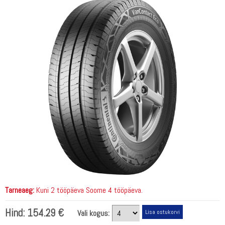
Tarneaeg:
Kuni 2 tööpäeva Soome 4 tööpäeva.
Hind:
154.29 €
Vali kogus: