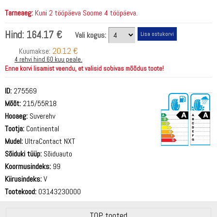
Tarneaeg:
Kuni 2 tööpäeva Soome 4 tööpäeva.
Hind:
164.17 €
Vali kogus:
20.12 €
Kuumakse:
4 rehvi hind 60 kuu peale.
Enne korvi lisamist veendu, et valisid sobivas mõõdus toote!
ID:
275569
Mõõt:
215/55R18
Hooaeg:
Suverehv
Tootja:
Continental
Mudel:
UltraContact NXT
Sõiduki tüüp:
Sõiduauto
69 dB
Koormusindeks:
99
Kiirusindeks:
V
Tootekood:
03143230000
TOP tooted