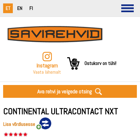
ET
EN
FI
Ostukorv on tühi!
Instagram
Vaata lähemalt
Ava rehvi ja velgede otsing
CONTINENTAL ULTRACONTACT NXT
Lisa võrdlusesse