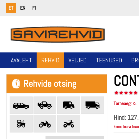
ET
EN
FI
AVALEHT
REHVID
VELJED
TEENUSED
BR
CON
Rehvide otsing
Tarneaeg:
Kun
Hind:
127.
Enne korvi lisa