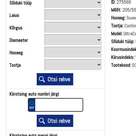
ID:
275566
Sõiduki tüüp
Mõõt:
205/5
Laius
Hooaeg:
Suve
Tootja:
Contin
Kõrgus
Mudel:
UltraC
Diameeter
Sõiduki tüüp:
Koormusindek
Hooaeg
Kiirusindeks:
Tootekood:
03
Tootja
Kiirotsing auto numbri järgi
Kiirotsing auto margi järgi