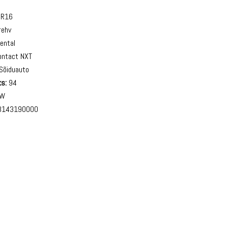
5R16
rehv
ental
ontact NXT
Sõiduauto
s:
94
W
143190000