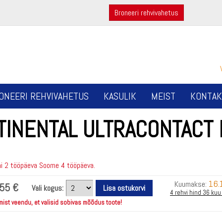
Broneeri rehvivahetus
ONEERI REHVIVAHETUS
KASULIK
MEIST
KONTAK
TINENTAL ULTRACONTACT 
i 2 tööpäeva Soome 4 tööpäeva.
16.
Kuumakse:
55 €
Vali kogus:
4 rehvi hind 36 kuu
mist veendu, et valisid sobivas mõõdus toote!