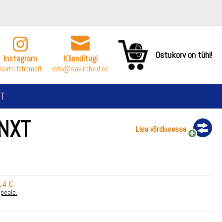
Ostukorv on tühi!
Instagram
Klienditugi
Vaata lähemalt
info@savirehvid.ee
T
NXT
Lisa võrdlusesse
14 €
 peale.