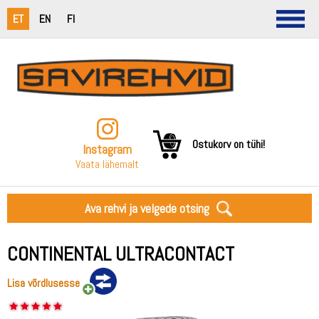
ET
EN
FI
Ostukorv on tühi!
Instagram
Vaata lähemalt
Ava rehvi ja velgede otsing
CONTINENTAL ULTRACONTACT
Lisa võrdlusesse