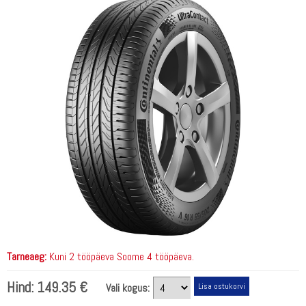
Tarneaeg:
Kuni 2 tööpäeva Soome 4 tööpäeva.
Hind:
149.35 €
Vali kogus: