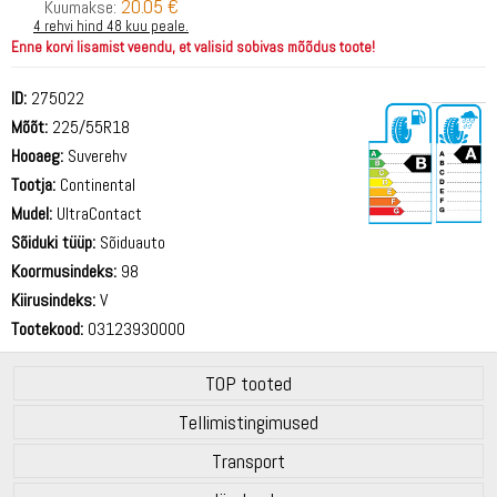
20.05 €
Kuumakse:
4 rehvi hind 48 kuu peale.
Enne korvi lisamist veendu, et valisid sobivas mõõdus toote!
ID:
275022
Mõõt:
225/55R18
Hooaeg:
Suverehv
Tootja:
Continental
Mudel:
UltraContact
Sõiduki tüüp:
Sõiduauto
69 dB
Koormusindeks:
98
Kiirusindeks:
V
Tootekood:
03123930000
TOP tooted
Tellimistingimused
Transport