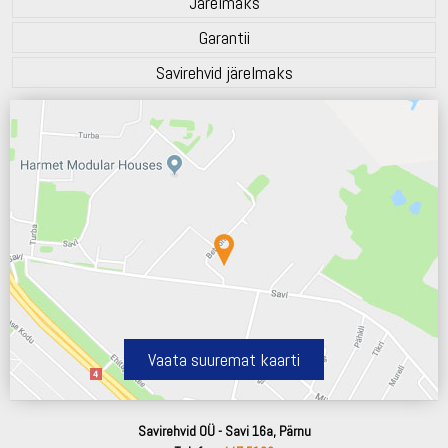
Järelmaks
Garantii
Savirehvid järelmaks
Vaata suuremat kaarti
Savirehvid OÜ - Savi 16a, Pärnu