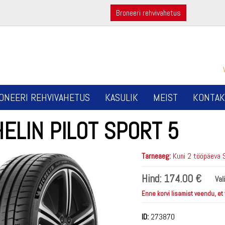
Broneeri rehvivahetus
ONEERI REHVIVAHETUS
KASULIK
MEIST
KONTAK
ELIN PILOT SPORT 5
Tarneaeg:
Kuni 2 tööpäeva 
Hind:
174.00 €
Val
Enne korvi lisamist veendu, et
ID:
273870