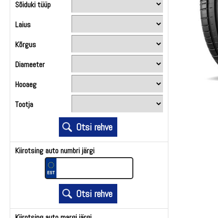
Sõiduki tüüp
Laius
Kõrgus
Diameeter
Hooaeg
Tootja
Kiirotsing auto numbri järgi
Kiirotsing auto margi järgi