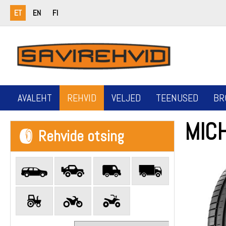
ET
EN
FI
AVALEHT
REHVID
VELJED
TEENUSED
BR
MICH
Rehvide otsing