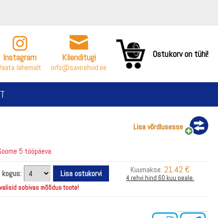
Ostukorv on tühi!
Instagram
Klienditugi
Vaata lähemalt
info@savirehvid.ee
T
Lisa võrdlusesse
Soome 5 tööpäeva.
21.42 €
Kuumakse:
i kogus:
4 rehvi hind 60 kuu peale.
 valisid sobivas mõõdus toote!