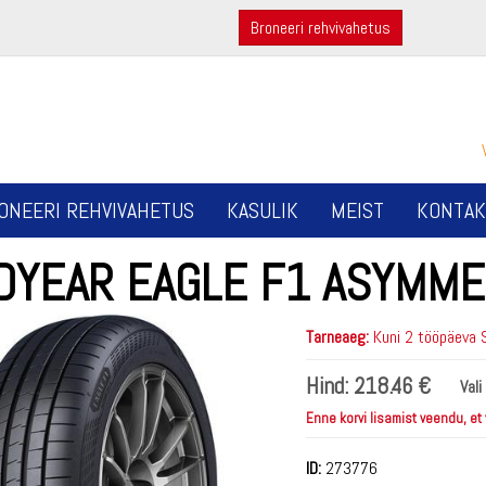
Broneeri rehvivahetus
ONEERI REHVIVAHETUS
KASULIK
MEIST
KONTAK
DYEAR EAGLE F1 ASYMME
Tarneaeg:
Kuni 2 tööpäeva 
Hind:
218.46 €
Vali
Enne korvi lisamist veendu, et
ID:
273776