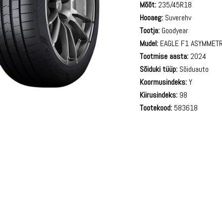
Mõõt:
235/45R18
Hooaeg:
Suverehv
Tootja:
Goodyear
Mudel:
EAGLE F1 ASYMMETR
Tootmise aasta:
2024
Sõiduki tüüp:
Sõiduauto
Koormusindeks:
Y
Kiirusindeks:
98
Tootekood:
583618