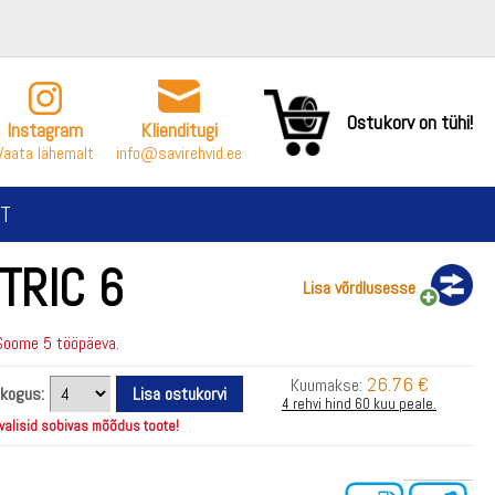
Ostukorv on tühi!
Instagram
Klienditugi
Vaata lähemalt
info@savirehvid.ee
T
TRIC 6
Lisa võrdlusesse
Soome 5 tööpäeva.
26.76 €
Kuumakse:
 kogus:
4 rehvi hind 60 kuu peale.
 valisid sobivas mõõdus toote!