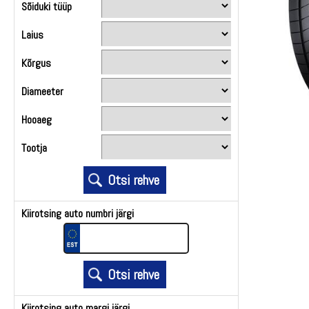
Sõiduki tüüp
Laius
Kõrgus
Diameeter
Hooaeg
Tootja
Kiirotsing auto numbri järgi
Kiirotsing auto margi järgi