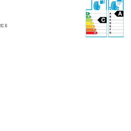
IC 6
70 dB