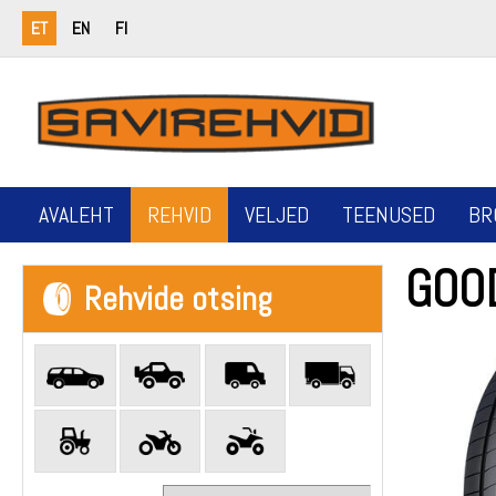
ET
EN
FI
AVALEHT
REHVID
VELJED
TEENUSED
BR
GOO
Rehvide otsing