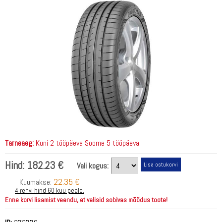
Tarneaeg:
Kuni 2 tööpäeva Soome 5 tööpäeva.
Hind:
182.23 €
Vali kogus:
22.35 €
Kuumakse:
4 rehvi hind 60 kuu peale.
Enne korvi lisamist veendu, et valisid sobivas mõõdus toote!