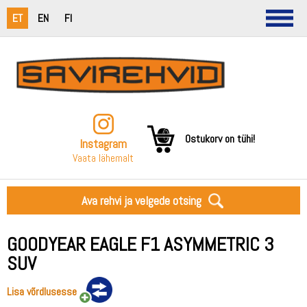
ET
EN
FI
Ostukorv on tühi!
Instagram
Vaata lähemalt
Ava rehvi ja velgede otsing
GOODYEAR EAGLE F1 ASYMMETRIC 3
SUV
Lisa võrdlusesse