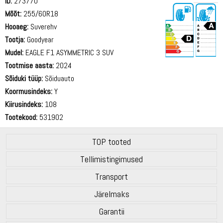
ID:
273770
Mõõt:
255/60R18
Hooaeg:
Suverehv
Tootja:
Goodyear
Mudel:
EAGLE F1 ASYMMETRIC 3 SUV
Tootmise aasta:
2024
69 dB
Sõiduki tüüp:
Sõiduauto
Koormusindeks:
Y
Kiirusindeks:
108
Tootekood:
531902
TOP tooted
Tellimistingimused
Transport
Järelmaks
Garantii