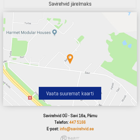
Savirehvid järelmaks
Vaata suuremat kaarti
Savirehvid OÜ - Savi 16a, Pärnu
Telefon:
447 5166
E-post:
info@savirehvid.ee