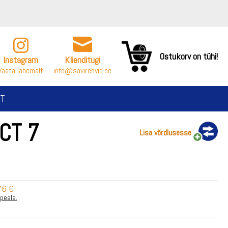
Ostukorv on tühi!
Instagram
Klienditugi
Vaata lähemalt
info@savirehvid.ee
T
CT 7
Lisa võrdlusesse
76 €
 peale.