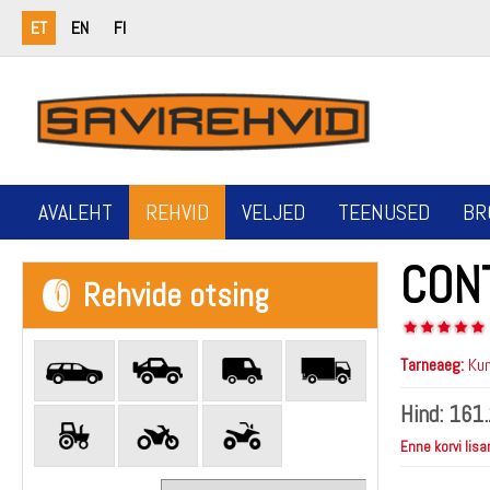
ET
EN
FI
AVALEHT
REHVID
VELJED
TEENUSED
BR
CON
Rehvide otsing
Tarneaeg:
Kun
Hind:
161.
Enne korvi lisa