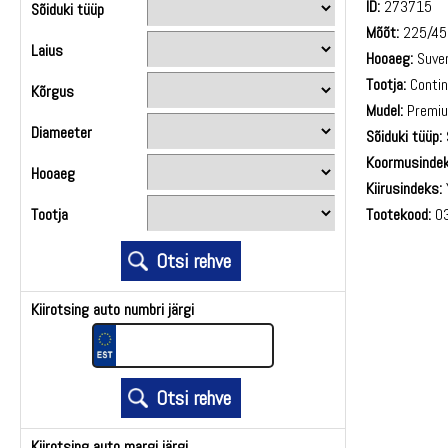
ID:
273715
Sõiduki tüüp
Mõõt:
225/45
Laius
Hooaeg:
Suve
Tootja:
Contin
Kõrgus
Mudel:
Premiu
Diameeter
Sõiduki tüüp:
Koormusindek
Hooaeg
Kiirusindeks:
Tootekood:
03
Tootja
Kiirotsing auto numbri järgi
Kiirotsing auto margi järgi