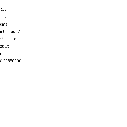
R18
rehv
ental
mContact 7
Sõiduauto
s:
95
Y
130550000