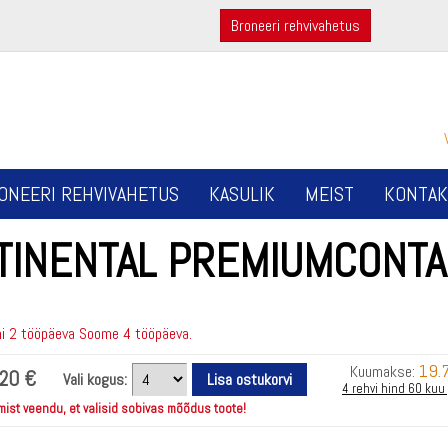
Broneeri rehvivahetus
ONEERI REHVIVAHETUS
KASULIK
MEIST
KONTAK
TINENTAL PREMIUMCONTA
i 2 tööpäeva Soome 4 tööpäeva.
19.
Kuumakse:
20 €
Vali kogus:
4 rehvi hind 60 kuu
mist veendu, et valisid sobivas mõõdus toote!