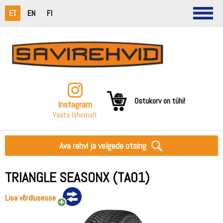
ET
EN
FI
Ostukorv on tühi!
Instagram
Vaata lähemalt
Ava rehvi ja velgede otsing
TRIANGLE SEASONX (TA01)
Lisa võrdlusesse