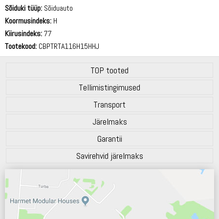
70 dB
Sõiduki tüüp:
Sõiduauto
Koormusindeks:
H
Kiirusindeks:
77
Tootekood:
CBPTRTA116H15HHJ
TOP tooted
Tellimistingimused
Transport
Järelmaks
Garantii
Savirehvid järelmaks