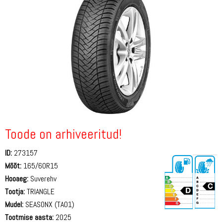
Toode on arhiveeritud!
ID:
273157
Mõõt:
165/60R15
Hooaeg:
Suverehv
Tootja:
TRIANGLE
Mudel:
SEASONX (TA01)
Tootmise aasta:
2025