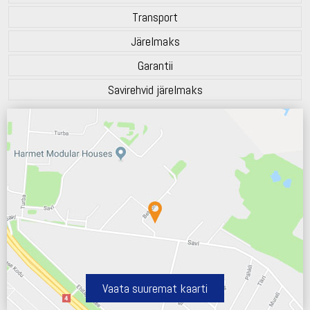
Transport
Järelmaks
Garantii
Savirehvid järelmaks
Vaata suuremat kaarti