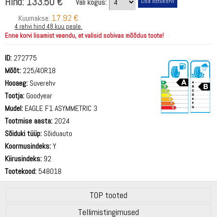
Hind:
133.50 €
Vali kogus:
17.92 €
Kuumakse:
4 rehvi hind 48 kuu peale.
Enne korvi lisamist veendu, et valisid sobivas mõõdus toote!
ID:
272775
Mõõt:
225/40R18
Hooaeg:
Suverehv
Tootja:
Goodyear
Mudel:
EAGLE F1 ASYMMETRIC 3
Tootmise aasta:
2024
70 dB
Sõiduki tüüp:
Sõiduauto
Koormusindeks:
Y
Kiirusindeks:
92
Tootekood:
548018
TOP tooted
Tellimistingimused