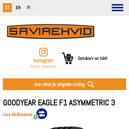
ET
EN
FI
Ostukorv on tühi!
Instagram
Vaata lähemalt
Ava rehvi ja velgede otsing
GOODYEAR EAGLE F1 ASYMMETRIC 3
Lisa võrdlusesse