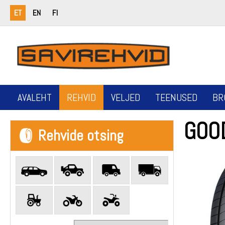
ET
EN
FI
AVALEHT
REHVID
VELJED
TEENUSED
BR
GOO
Rehvide otsing