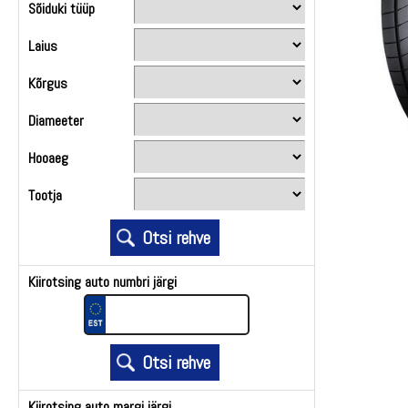
Sõiduki tüüp
Laius
Kõrgus
Diameeter
Hooaeg
Tootja
Kiirotsing auto numbri järgi
Kiirotsing auto margi järgi