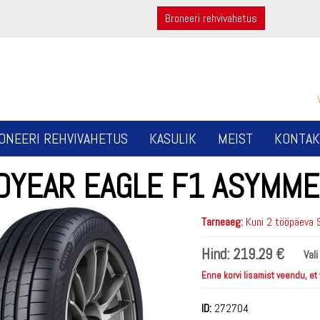
Broneeri rehvivahetus
ONEERI REHVIVAHETUS
KASULIK
MEIST
KONTAK
DYEAR EAGLE F1 ASYMME
Tarneaeg:
Kuni 2 tööpäeva 
Hind:
219.29 €
Val
Enne korvi lisamist veendu, et
ID:
272704