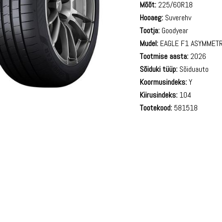
Mõõt:
225/60R18
Hooaeg:
Suverehv
Tootja:
Goodyear
Mudel:
EAGLE F1 ASYMMETR
Tootmise aasta:
2026
Sõiduki tüüp:
Sõiduauto
Koormusindeks:
Y
Kiirusindeks:
104
Tootekood:
581518