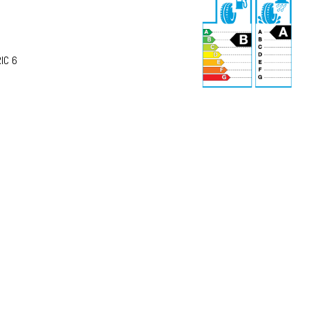
IC 6
70 dB