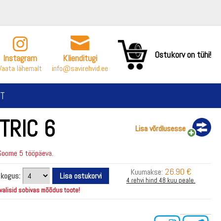
Ostukorv on tühi!
Instagram
Klienditugi
Vaata lähemalt
info@savirehvid.ee
T
TRIC 6
Lisa võrdlusesse
Soome 5 tööpäeva.
26.90 €
Kuumakse:
i kogus:
4 rehvi hind 48 kuu peale.
 valisid sobivas mõõdus toote!