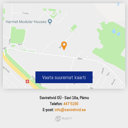
Vaata suuremat kaarti
Savirehvid OÜ - Savi 16a, Pärnu
Telefon:
447 5166
E-post:
info@savirehvid.ee