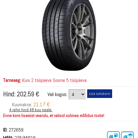
Tarneaeg:
Kuni 2 tööpäeva Soome 5 tööpäeva.
Hind:
202.59 €
Vali kogus:
21.17 €
Kuumakse:
4 rehvi hind 48 kuu peale.
Enne korvi lisamist veendu, et valisid sobivas mõõdus toote!
ID:
272659
Mõõt:
235/45R18