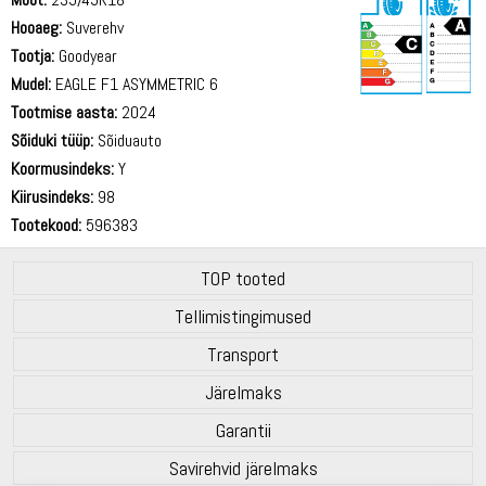
Hooaeg:
Suverehv
Tootja:
Goodyear
Mudel:
EAGLE F1 ASYMMETRIC 6
Tootmise aasta:
2024
70 dB
Sõiduki tüüp:
Sõiduauto
Koormusindeks:
Y
Kiirusindeks:
98
Tootekood:
596383
TOP tooted
Tellimistingimused
Transport
Järelmaks
Garantii
Savirehvid järelmaks