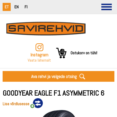
ET
EN
FI
Ostukorv on tühi!
Instagram
Vaata lähemalt
Ava rehvi ja velgede otsing
GOODYEAR EAGLE F1 ASYMMETRIC 6
Lisa võrdlusesse