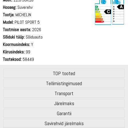
Hooaeg:
Suverehv
Tootja:
MICHELIN
Mudel:
PILOT SPORT 5
Tootmise aasta:
2026
72 dB
Sõiduki tüüp:
Sõiduauto
Koormusindeks:
Y
Kiirusindeks:
99
Tootekood:
58449
TOP tooted
Tellimistingimused
Transport
Järelmaks
Garantii
Savirehvid järelmaks