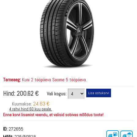
Tarneaeg:
Kuni 2 tööpäeva Soome 5 tööpäeva.
Hind:
200.62 €
Vali kogus:
24.63 €
Kuumakse:
4 rehvi hind 60 kuu peale.
Enne korvi lisamist veendu, et valisid sobivas mõõdus toote!
ID:
272655
Mõõt:
225/50R18