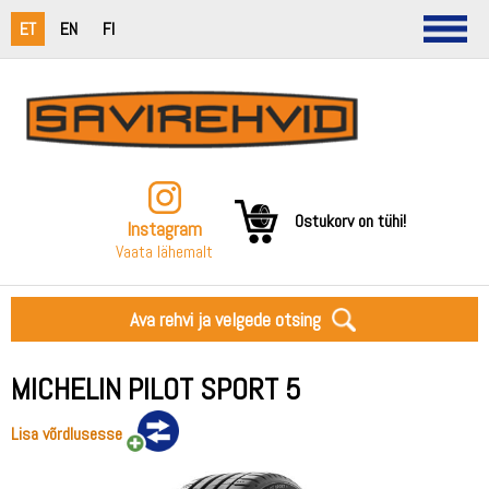
ET
EN
FI
Ostukorv on tühi!
Instagram
Vaata lähemalt
Ava rehvi ja velgede otsing
MICHELIN PILOT SPORT 5
Lisa võrdlusesse