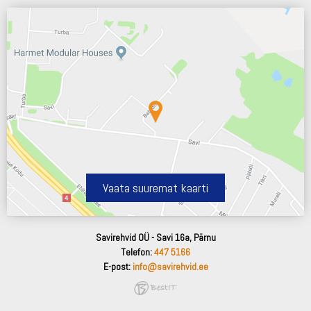
Vaata suuremat kaarti
Savirehvid OÜ - Savi 16a, Pärnu
Telefon:
447 5166
E-post:
info@savirehvid.ee