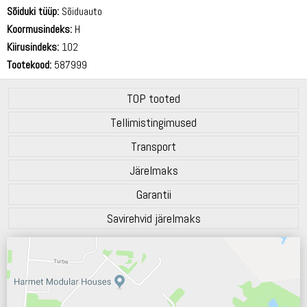
72 dB
Sõiduki tüüp:
Sõiduauto
Koormusindeks:
H
Kiirusindeks:
102
Tootekood:
587999
TOP tooted
Tellimistingimused
Transport
Järelmaks
Garantii
Savirehvid järelmaks