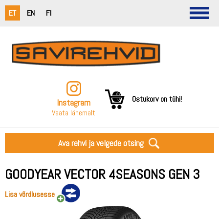
ET
EN
FI
Ostukorv on tühi!
Instagram
Vaata lähemalt
Ava rehvi ja velgede otsing
GOODYEAR VECTOR 4SEASONS GEN 3
Lisa võrdlusesse