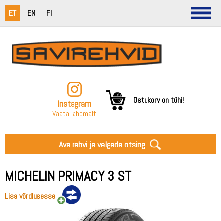
ET
EN
FI
Ostukorv on tühi!
Instagram
Vaata lähemalt
Ava rehvi ja velgede otsing
MICHELIN PRIMACY 3 ST
Lisa võrdlusesse