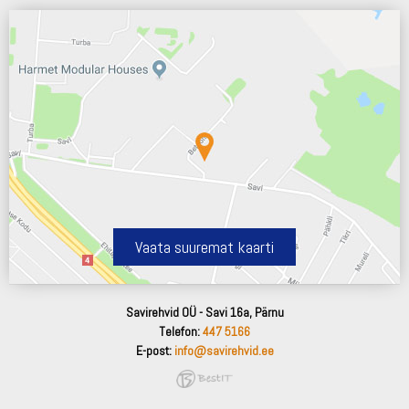
Vaata suuremat kaarti
Savirehvid OÜ - Savi 16a, Pärnu
Telefon:
447 5166
E-post:
info@savirehvid.ee