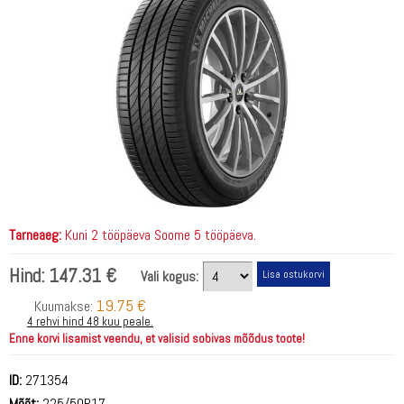
Tarneaeg:
Kuni 2 tööpäeva Soome 5 tööpäeva.
Hind:
147.31 €
Vali kogus:
19.75 €
Kuumakse:
4 rehvi hind 48 kuu peale.
Enne korvi lisamist veendu, et valisid sobivas mõõdus toote!
ID:
271354
Mõõt:
225/50R17