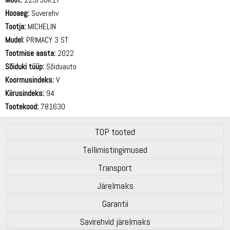
Hooaeg:
Suverehv
Tootja:
MICHELIN
Mudel:
PRIMACY 3 ST
Tootmise aasta:
2022
Sõiduki tüüp:
Sõiduauto
Koormusindeks:
V
Kiirusindeks:
94
Tootekood:
781630
TOP tooted
Tellimistingimused
Transport
Järelmaks
Garantii
Savirehvid järelmaks