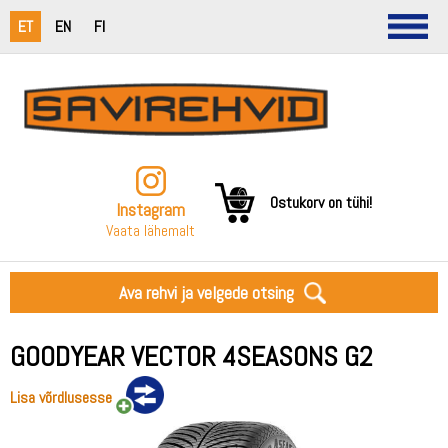
ET
EN
FI
Ostukorv on tühi!
Instagram
Vaata lähemalt
Ava rehvi ja velgede otsing
GOODYEAR VECTOR 4SEASONS G2
Lisa võrdlusesse