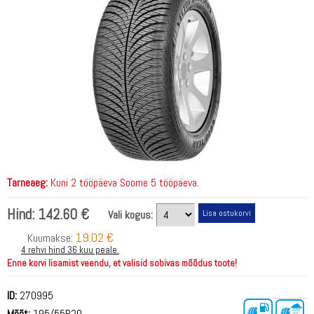
Tarneaeg:
Kuni 2 tööpäeva Soome 5 tööpäeva.
Hind:
142.60 €
Vali kogus:
19.02 €
Kuumakse:
4 rehvi hind 36 kuu peale.
Enne korvi lisamist veendu, et valisid sobivas mõõdus toote!
ID:
270995
Mõõt:
195/55R20