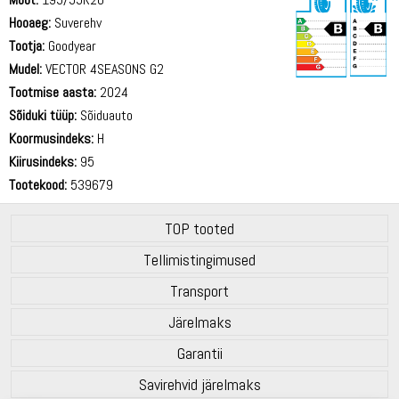
Hooaeg:
Suverehv
Tootja:
Goodyear
Mudel:
VECTOR 4SEASONS G2
Tootmise aasta:
2024
71 dB
Sõiduki tüüp:
Sõiduauto
Koormusindeks:
H
Kiirusindeks:
95
Tootekood:
539679
TOP tooted
Tellimistingimused
Transport
Järelmaks
Garantii
Savirehvid järelmaks