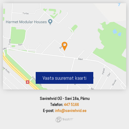
Vaata suuremat kaarti
Savirehvid OÜ - Savi 16a, Pärnu
Telefon:
447 5166
E-post:
info@savirehvid.ee