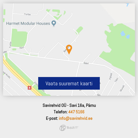
Vaata suuremat kaarti
Savirehvid OÜ - Savi 16a, Pärnu
Telefon:
447 5166
E-post:
info@savirehvid.ee