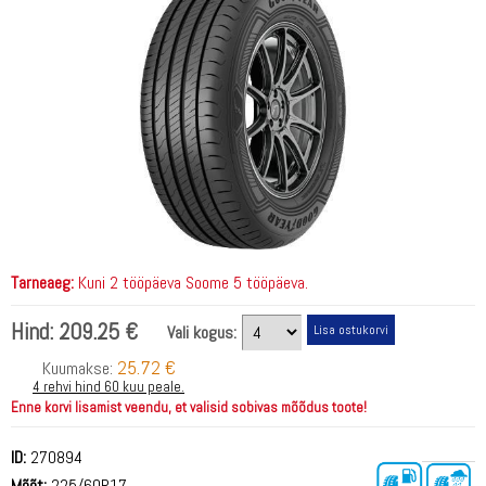
Tarneaeg:
Kuni 2 tööpäeva Soome 5 tööpäeva.
Hind:
209.25 €
Vali kogus:
25.72 €
Kuumakse:
4 rehvi hind 60 kuu peale.
Enne korvi lisamist veendu, et valisid sobivas mõõdus toote!
ID:
270894
Mõõt:
225/60R17