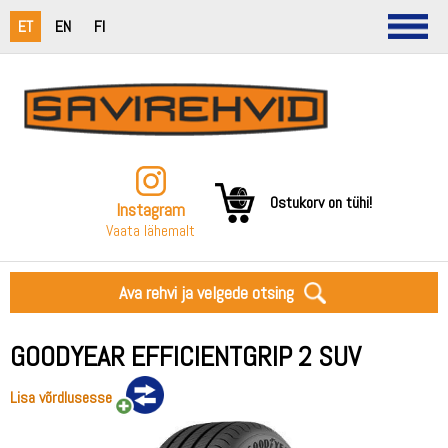
ET
EN
FI
Ostukorv on tühi!
Instagram
Vaata lähemalt
Ava rehvi ja velgede otsing
GOODYEAR EFFICIENTGRIP 2 SUV
Lisa võrdlusesse