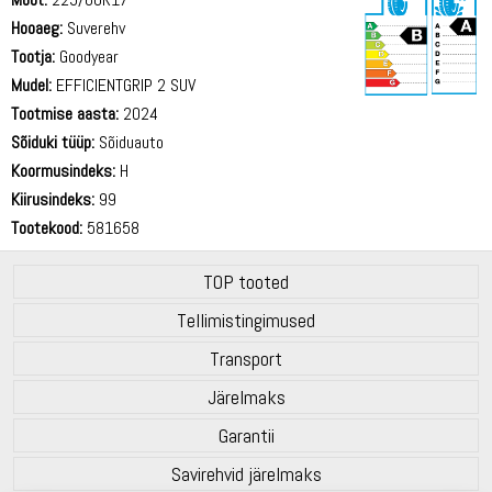
Hooaeg:
Suverehv
Tootja:
Goodyear
Mudel:
EFFICIENTGRIP 2 SUV
Tootmise aasta:
2024
70 dB
Sõiduki tüüp:
Sõiduauto
Koormusindeks:
H
Kiirusindeks:
99
Tootekood:
581658
TOP tooted
Tellimistingimused
Transport
Järelmaks
Garantii
Savirehvid järelmaks